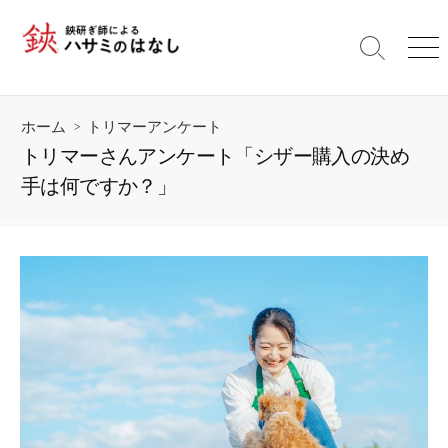
コ
ン
検
メ
テ
索
ニ
ン
切
ュ
ツ
り
ー
ホーム
>
トリマーアンケート
替
へ
え
トリマーさんアンケート「シザー購入の決め
ス
手は何ですか？」
キ
ッ
プ