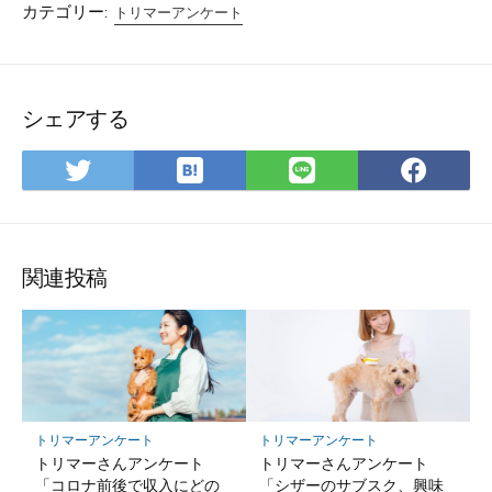
カテゴリー:
トリマーアンケート
シェアする
は
Twitter
LINE
Fac
て
で
で
で
な
シ
シ
シ
ブ
ェ
ェ
ェ
ッ
ア
ア
ア
関連投稿
ク
マ
ー
ク
に
保
トリマーアンケート
トリマーアンケート
存
トリマーさんアンケート
トリマーさんアンケート
「コロナ前後で収入にどの
「シザーのサブスク、興味