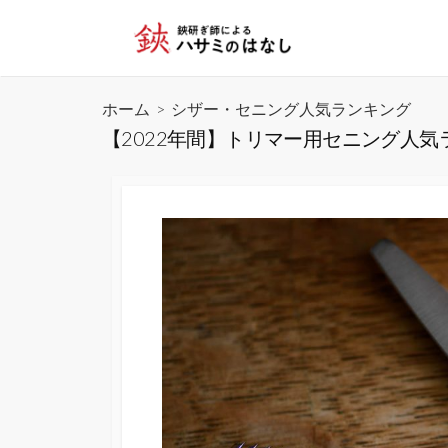
コ
ン
テ
ン
ホーム
>
シザー・セニング人気ランキング
ツ
【2022年間】トリマー用セニング人
へ
ス
キ
ッ
プ