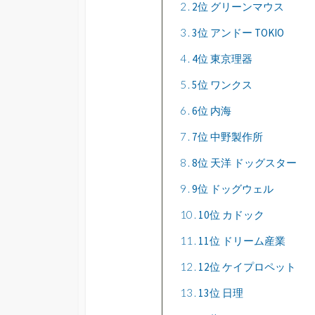
2
2位 グリーンマウス
3
3位 アンドー TOKIO
4
4位 東京理器
5
5位 ワンクス
6
6位 内海
7
7位 中野製作所
8
8位 天洋 ドッグスター
9
9位 ドッグウェル
10
10位 カドック
11
11位 ドリーム産業
12
12位 ケイプロペット
13
13位 日理