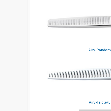
Airy-Ran
Airy-Trip