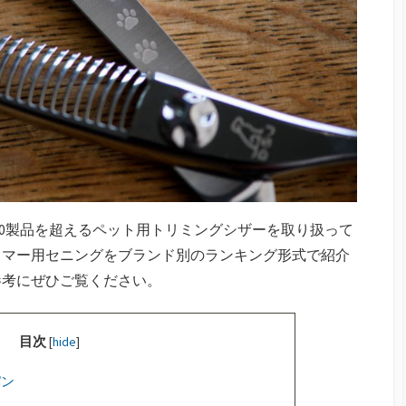
000製品を超えるペット用トリミングシザーを取り扱って
トリマー用セニングをブランド別のランキング形式で紹介
参考にぜひご覧ください。
目次
[
hide
]
パン