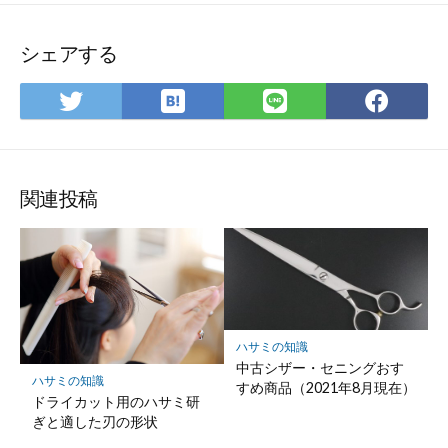
シェアする
は
Twitter
LINE
Fac
て
で
で
で
な
シ
シ
シ
ブ
ェ
ェ
ェ
ッ
ア
ア
ア
関連投稿
ク
マ
ー
ク
に
保
ハサミの知識
存
中古シザー・セニングおす
ハサミの知識
すめ商品（2021年8月現在）
ドライカット用のハサミ研
ぎと適した刃の形状