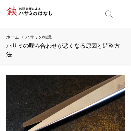
コ
ン
検
メ
テ
索
ニ
ン
切
ュ
ツ
り
ー
ホーム
>
ハサミの知識
替
へ
え
ハサミの噛み合わせが悪くなる原因と調整方
ス
法
キ
ッ
プ