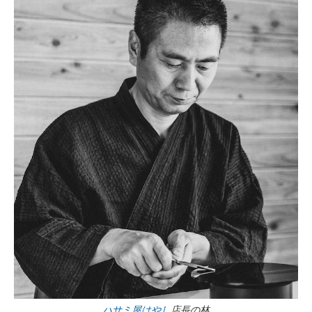
ハサミ屋はやし
店長の林