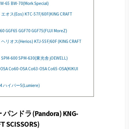
65 BW-70(Mork Special)
Eos) KTC-57F/60F(KING CRAFT
0 GGF65 GGF70 GGF75(FUJI MoreZ)
Herios) KTJ-55F/60F (KING CRAFT
PM-600 SPM-630(東光舎 jOEWELL)
Co60-OSA Co63-OSA Co65-OSA(KIKUI
ハイパー5(Lumiere)
ドラ(Pandora) KNG-
AFT SCISSORS)