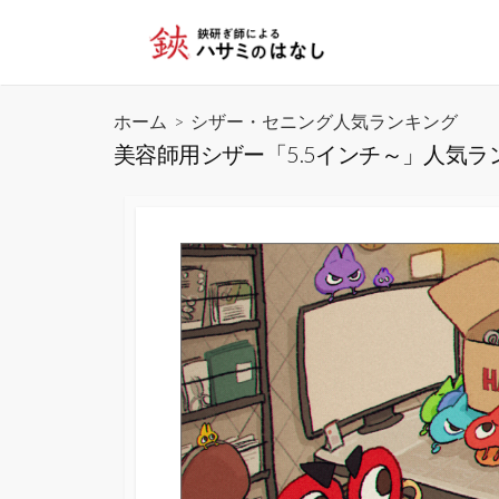
コ
ン
テ
ン
ホーム
>
シザー・セニング人気ランキング
ツ
美容師用シザー「5.5インチ～」人気ラ
へ
ス
キ
ッ
プ