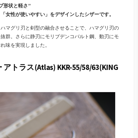
プ形状と軽さ”
。「女性が使いやすい」をデザインしたシザーです。
。ハマグリ刃と剣型の融合させることで、ハマグリ刃の
味抜群。さらに静刃にモリブデンコバルト鋼、動刃にモ
切れ味を実現しました。
(Atlas) KKR-55/58/63(KING