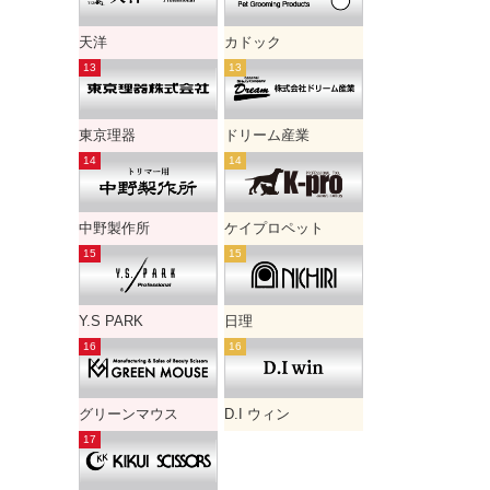
天洋
カドック
東京理器
ドリーム産業
中野製作所
ケイプロペット
Y.S PARK
日理
グリーンマウス
D.I ウィン