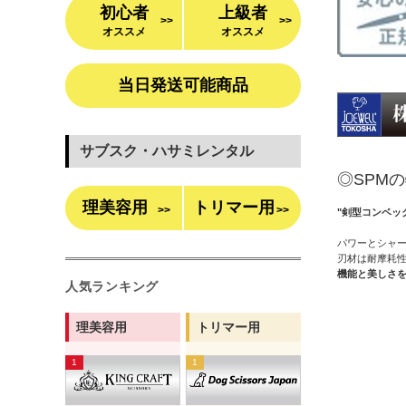
初心者
上級者
>>
>>
オススメ
オススメ
当日発送可能商品
サブスク・ハサミレンタル
◎SPM
理美容用
トリマー用
>>
>>
"剣型コンベッ
パワーとシャ
刃材は耐摩耗性
機能と美しさ
人気ランキング
理美容用
トリマー用