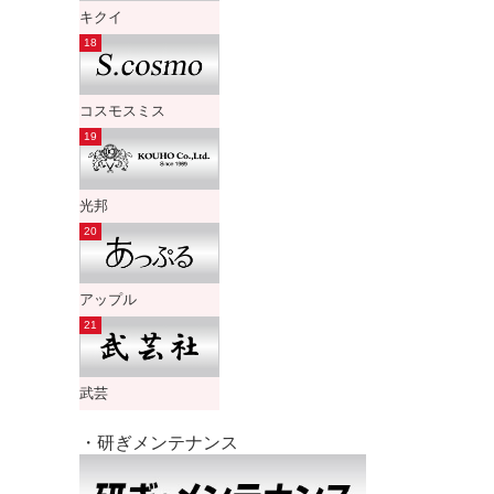
キクイ
コスモスミス
光邦
アップル
武芸
・研ぎメンテナンス