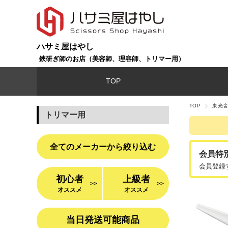
ハサミ屋はやし
鋏研ぎ師のお店（美容師、理容師、トリマー用）
TOP
TOP
東光舎
トリマー用
全てのメーカーから絞り込む
会員特
会員登録
初心者
上級者
>>
>>
オススメ
オススメ
当日発送可能商品