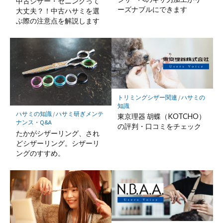
中古シザー・セニングって
ーズナブルにできます
大丈夫？！中古ハサミを選
ぶ際の注意点を解説します
トリミングシザー関連
/
ハサミの
知識
ハサミの知識
/
ハサミ研ぎメンテ
東京理器 胡蝶（KOTCHO）
ナンス・Q&A
の評判・口コミをチェック
たかがシザーリング、され
どシザーリング。シザーリ
ングのすすめ。