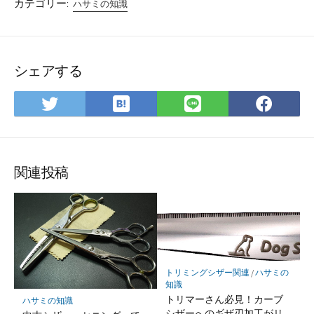
カテゴリー:
ハサミの知識
シェアする
は
Twitter
LINE
Fac
て
で
で
で
な
シ
シ
シ
ブ
ェ
ェ
ェ
ッ
ア
ア
ア
関連投稿
ク
マ
ー
ク
に
保
トリミングシザー関連
/
ハサミの
存
知識
トリマーさん必見！カーブ
ハサミの知識
シザーへのギザ刃加工がリ