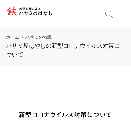
コ
ン
検
メ
テ
索
ニ
ン
切
ュ
ツ
り
ー
ホーム
>
ハサミの知識
替
へ
え
ハサミ屋はやしの新型コロナウイルス対策に
ス
ついて
キ
ッ
プ