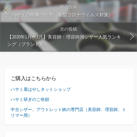
前の投稿
ハサミの除菌の仕方（新型コロナウイルス対策）
次の投稿
【2020年1月〜3月】美容師・理容師用シザー人気ランキ
ング（ブランド別）
ご購入はこちらから
ハサミ屋はやしネットショップ
ハサミ研ぎのご依頼
中古シザー、アウトレット鋏の専門店（美容師、理容師、ト
リマー用）