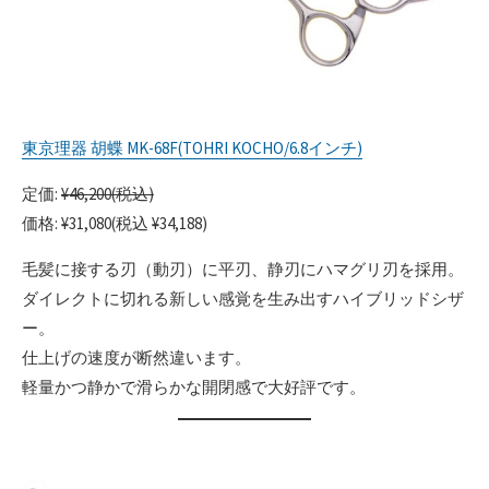
東京理器 胡蝶 MK-68F(TOHRI KOCHO/6.8インチ)
定価:
¥46,200(税込)
価格: ¥31,080(税込 ¥34,188)
毛髪に接する刃（動刃）に平刃、静刃にハマグリ刃を採用。
ダイレクトに切れる新しい感覚を生み出すハイブリッドシザ
ー。
仕上げの速度が断然違います。
軽量かつ静かで滑らかな開閉感で大好評です。