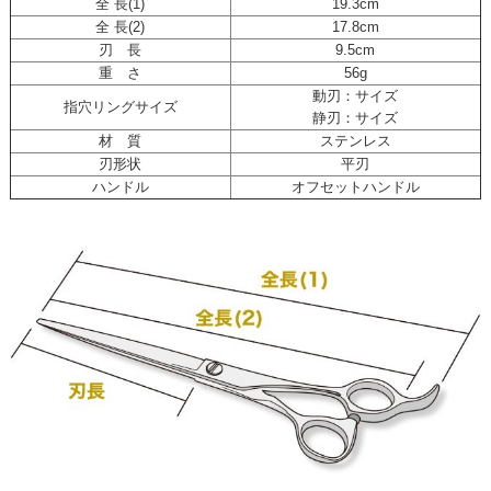
全 長(1)
19.3cm
全 長(2)
17.8cm
刃 長
9.5cm
重 さ
56g
動刃：サイズ
指穴リングサイズ
静刃：サイズ
材 質
ステンレス
刃形状
平刃
ハンドル
オフセットハンドル