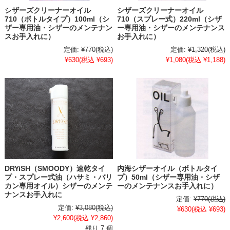
シザーズクリーナーオイル
シザーズクリーナーオイル
710（ボトルタイプ）100ml（シ
710（スプレー式）220ml（シザ
ザー専用油・シザーのメンテナン
ー専用油・シザーのメンテナンス
スお手入れに）
お手入れに）
定価:
¥770
(税込)
定価:
¥1,320
(税込)
¥630
(税込 ¥693)
¥1,080
(税込 ¥1,188)
DRYiSH（SMOODY）速乾タイ
内海シザーオイル（ボトルタイ
プ・スプレー式油（ハサミ・バリ
プ）50ml（シザー専用油・シザ
カン専用オイル）シザーのメンテ
ーのメンテナンスお手入れに）
ナンスお手入れに
定価:
¥770
(税込)
定価:
¥3,080
(税込)
¥630
(税込 ¥693)
¥2,600
(税込 ¥2,860)
残り 7 個