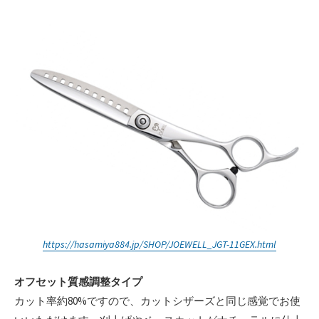
https://hasamiya884.jp/SHOP/JOEWELL_JGT-11GEX.html
オフセット質感調整タイプ
カット率約80%ですので、カットシザーズと同じ感覚でお使