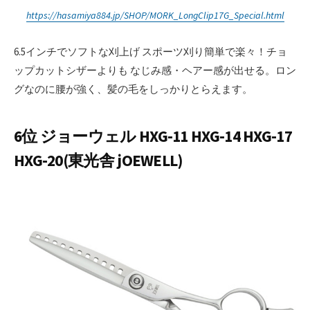
https://hasamiya884.jp/SHOP/MORK_LongClip17G_Special.html
6.5インチでソフトな刈上げ スポーツ刈り簡単で楽々！チョ
ップカットシザーよりも なじみ感・ヘアー感が出せる。ロン
グなのに腰が強く、髪の毛をしっかりとらえます。
6位 ジョーウェル HXG-11 HXG-14 HXG-17
HXG-20(東光舎 jOEWELL)