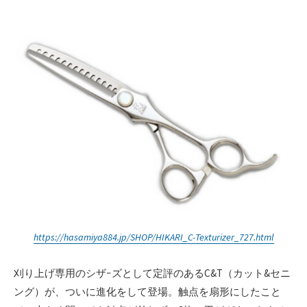
https://hasamiya884.jp/SHOP/HIKARI_C-Texturizer_727.html
刈り上げ専用のシザｰズとして定評のあるC&T（カット&セニ
ング）が、ついに進化をして登場。触点を扇形にしたこと