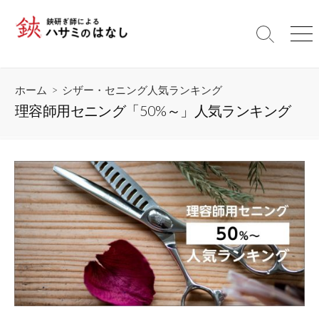
コ
ン
検
メ
テ
索
ニ
ン
切
ュ
ツ
り
ー
ホーム
>
シザー・セニング人気ランキング
替
へ
え
理容師用セニング「50%～」人気ランキング
ス
キ
ッ
プ