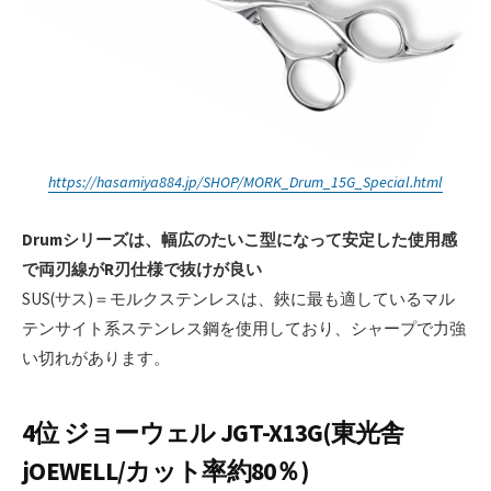
https://hasamiya884.jp/SHOP/MORK_Drum_15G_Special.html
Drumシリーズは、幅広のたいこ型になって安定した使用感
で両刃線がR刃仕様で抜けが良い
SUS(サス)＝モルクステンレスは、鋏に最も適しているマル
テンサイト系ステンレス鋼を使用しており、シャープで力強
い切れがあります。
4位 ジョーウェル JGT-X13G(東光舎
jOEWELL/カット率約80％)