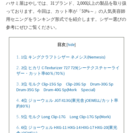
ハサミ屋はやしでは、31ブランド、2,000以上の製品を取り扱
っております。今回は、カット率が「50%～」の人気美容師
用セニングをランキング形式でを紹介します。シザー選びの
参考にぜひご覧ください。
目次
[
hide
]
1
1位 キングクラフトシザー ネメシス(Nemesis)
2
2位 ヒカリ C-Texturizer 727 729(シーテクスチャーライ
ザー・カット率60％/70％)
3
3位 モルク Clip-15G Sp Clip-20G Sp Drum-30G Sp
Drum-35G Sp Drum-40G Sp(Mork Special)
4
4位 ジョーウェル JGT-X13G(東光舎 jOEWELL/カット率
約80％)
5
5位 モルク Long Clip-17G Long Clip-17G Sp(Mork)
6
6位 ジョーウェル HXG-11 HXG-14 HXG-17 HXG-20(東光
舎 jOEWELL)