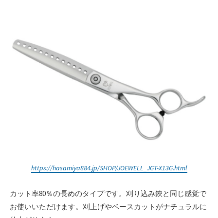
https://hasamiya884.jp/SHOP/JOEWELL_JGT-X13G.html
カット率80％の長めのタイプです。刈り込み鋏と同じ感覚で
お使いいただけます。刈上げやベースカットがナチュラルに