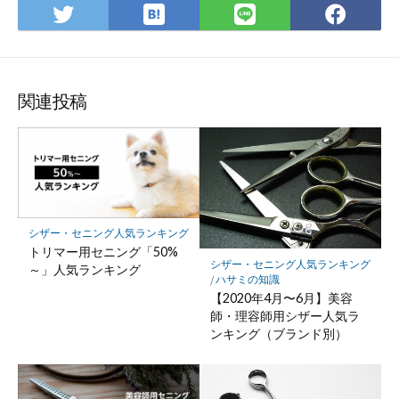
は
Twitter
LINE
Fac
て
で
で
で
な
シ
シ
シ
ブ
ェ
ェ
ェ
ッ
ア
ア
ア
関連投稿
ク
マ
ー
ク
に
保
シザー・セニング人気ランキング
存
トリマー用セニング「50%
シザー・セニング人気ランキング
～」人気ランキング
/
ハサミの知識
【2020年4月〜6月】美容
師・理容師用シザー人気ラ
ンキング（ブランド別）