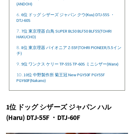
(ANDOH)
6
6位 ドッグ シザーズ ジャパン クウ(Kuu) DTJ-55S ・
DTJ-60S
7
7位 東京理器 白鳥 SUPER BL50 BLF50 BLF55(TOHRI
HAKUCHO)
8
8位 東京理器 パイオニア Z-55F(TOHRI PIONEER/5.5イン
チ)
9
9位 ワンクス ケリー TP-55S TP-60S ミニシザー(Wanx)
10
10位 中野製作所 菊王冠 New PGY50F PGY55F
PGY60F(Nakano)
1位 ドッグ シザーズ ジャパン ハル
(Haru) DTJ-55F ・DTJ-60F