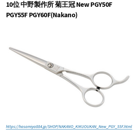
10位 中野製作所 菊王冠 New PGY50F
PGY55F PGY60F(Nakano)
https://hasamiya884.jp/SHOP/NAKANO_KIKUOUKAN_New_PGY_55F.html