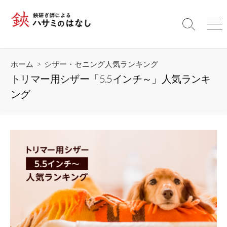
コ
ン
検
メ
テ
索
ニ
ン
切
ュ
ツ
り
ー
ホーム
>
シザー・セニング人気ランキング
替
へ
え
トリマー用シザー「5.5インチ～」人気ランキ
ス
ング
キ
ッ
プ