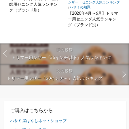
シザー・セニング人気ランキング
師用セニング人気ランキン
/
ハサミの知識
グ（ブランド別）
【2020年4月〜6月】トリマ
ー用セニング人気ランキン
グ（ブランド別）
前の投稿
トリマー用シザー「5.5インチ以下」人気ランキング
次の投稿
トリマー用シザー「6.0インチ～」人気ランキング
ご購入はこちらから
ハサミ屋はやしネットショップ