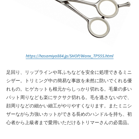
https://hasamiya884.jp/SHOP/Wanx_TP55S.html
足回り、リップラインや耳ふちなどを安全に処理できるミニ
シザー。トリミング中の簡易な事故を未然に防いでくれる優
れもの。ヒゲカットも根元からしっかり切れる。毛量の多い
パット周りなども楽にサクサク切れる。毛を逃さないので、
顔周りなどの細かい細工がやりやすくなります。またミニシ
ザーながら力強いカットができる長めのハンドルを持ち、初
心者から上級者まで愛用いただけるトリマーさんの必需品。