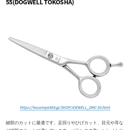
55(DOGWELL TOKOSHA)
https://hasamiya884.jp/SHOP/JOEWELL_DMC-50.html
細部のカットに最適です。足回りやひげカット、目元や耳な