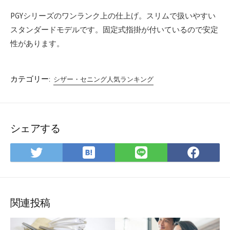
PGYシリーズのワンランク上の仕上げ。スリムで扱いやすい
スタンダードモデルです。固定式指掛が付いているので安定
性があります。
カテゴリー:
シザー・セニング人気ランキング
シェアする
は
Twitter
LINE
Fac
て
で
で
で
な
シ
シ
シ
ブ
ェ
ェ
ェ
ッ
ア
ア
ア
関連投稿
ク
マ