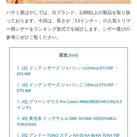
ハサミ屋はやしでは、31ブランド、2,000以上の製品を取り扱
っております。今回は、長さが「5.5インチ～」の人気トリマ
ー用シザーをランキング形式でを紹介します。シザー選びの
参考にぜひご覧ください。
目次
[
hide
]
1
1位 ドッグ シザーズ ジャパン ハル(Haru) DTJ-55F ・
DTJ-60F
2
2位 ドッグ シザーズ ジャパン ニコ(Nico) DTX-55F ・
DTX-60F
3
3位 グリーンマウス Pio Colors MINI(GREEN MOUSE/5.5
インチ)
4
4位 東光舎 ドッグウェル DMC-50 DMC-55(DOGWELL
TOKOSHA)
5
5位 アンドー TOKIO ステン KA-55 KA-60 KA-70 KA-70F