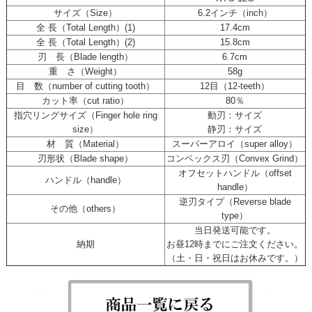
サイズ（Size）
6.2インチ（inch）
全 長（Total Length）(1)
17.4cm
全 長（Total Length）(2)
15.8cm
刃 長（Blade length）
6.7cm
重 さ（Weight）
58g
目 数（number of cutting tooth）
12目（12-teeth）
カット率（cut ratio）
80％
指穴リングサイズ（Finger hole ring
動刃：サイズ
size）
静刃：サイズ
材 質（Material）
スーパーアロイ（super alloy）
刃形状（Blade shape）
コンベックス刃（Convex Grind）
オフセットハンドル（offset
ハンドル（handle）
handle）
逆刃タイプ（Reverse blade
その他（others）
type）
当日発送可能です。
納期
お昼12時までにご注文ください。
（土・日・祝日はお休みです。）