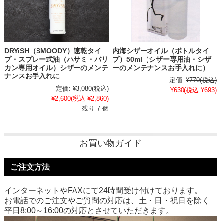
DRYiSH（SMOODY）速乾タイ
内海シザーオイル（ボトルタイ
プ・スプレー式油（ハサミ・バリ
プ）50ml（シザー専用油・シザ
カン専用オイル）シザーのメンテ
ーのメンテナンスお手入れに）
ナンスお手入れに
定価:
¥770
(税込)
定価:
¥3,080
(税込)
¥630
(税込 ¥693)
¥2,600
(税込 ¥2,860)
残り 7 個
お買い物ガイド
ご注文方法
インターネットやFAXにて24時間受け付けております。
お電話でのご注文やご質問の対応は、土・日・祝日を除く
平日8:00～16:00の対応とさせていただきます。