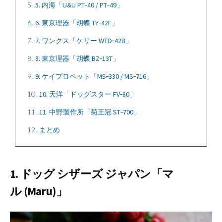
5
5. 内海「U&U PT‑40 / PT‑49」
6
6. 東京理器「胡蝶 TY‑42F」
7
7. ワンクス「ケリー WTD‑42B」
8
8. 東京理器「胡蝶 BZ‑13T」
9
9. ケイプロペット「MS‑330 / MS‑716」
10
10. 天洋「ドッグスター FV‑80」
11
11. 中野製作所「菊王冠 ST‑700」
12
まとめ
1. ドッグ シザーズ ジャパン「マ
ル (Maru)」