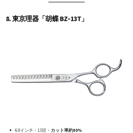
8. 東京理器「胡蝶 BZ‑13T」
6.0インチ・13目・
カット率約80%