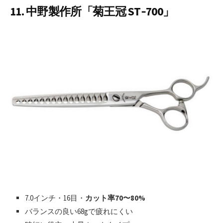
11. 中野製作所「菊王冠 ST‑700」
7.0インチ・16目・
カット率70〜80%
バランスの良い68gで疲れにくい