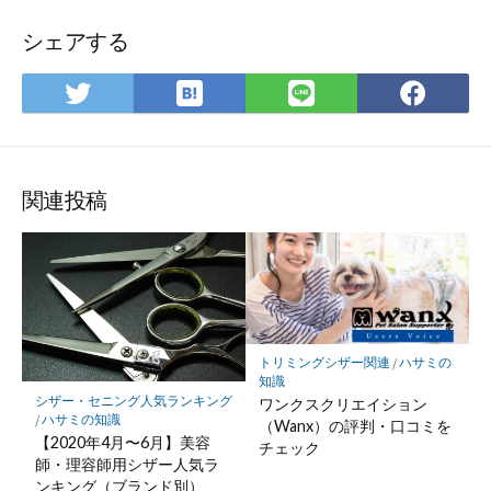
シェアする
は
Twitter
LINE
Fac
て
で
で
で
な
シ
シ
シ
ブ
ェ
ェ
ェ
ッ
ア
ア
ア
関連投稿
ク
マ
ー
ク
に
保
トリミングシザー関連
/
ハサミの
存
知識
シザー・セニング人気ランキング
ワンクスクリエイション
/
ハサミの知識
（Wanx）の評判・口コミを
【2020年4月〜6月】美容
チェック
師・理容師用シザー人気ラ
ンキング（ブランド別）