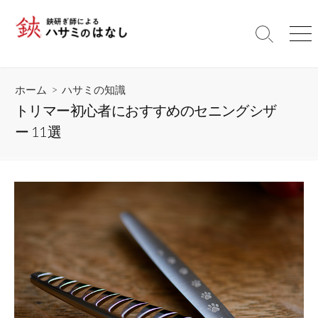
コ
ン
検
メ
テ
索
ニ
ン
切
ュ
ツ
り
ー
ホーム
>
ハサミの知識
替
へ
え
トリマー初心者におすすめのセニングシザ
ス
ー 11選
キ
ッ
プ