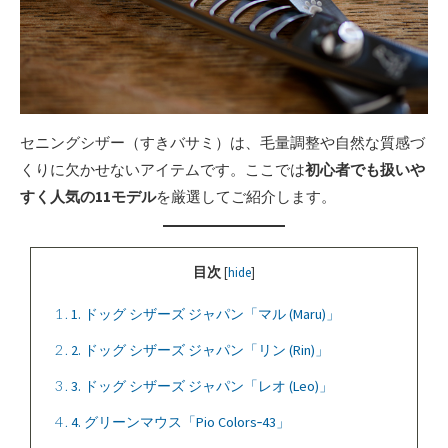
セニングシザー（すきバサミ）は、毛量調整や自然な質感づ
くりに欠かせないアイテムです。ここでは
初心者でも扱いや
すく人気の11モデル
を厳選してご紹介します。
目次
[
hide
]
1
1. ドッグ シザーズ ジャパン「マル (Maru)」
2
2. ドッグ シザーズ ジャパン「リン (Rin)」
3
3. ドッグ シザーズ ジャパン「レオ (Leo)」
4
4. グリーンマウス「Pio Colors‑43」