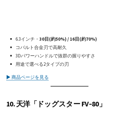
6.3インチ・
30目(約50%) / 16目(約70%)
コバルト合金刃で高耐久
3Dパワーハンドルで抜群の握りやすさ
用途で選べる2タイプの刃
▶︎ 商品ページを見る
10. 天洋「ドッグスター FV‑80」