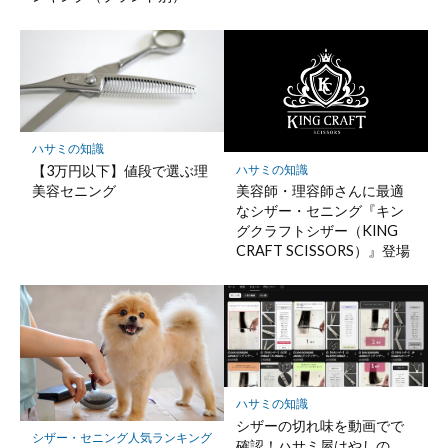
ハサミの知識
【3万円以下】値段で選ぶ理
ハサミの知識
美容セニング
美容師・理容師さんに最適
なシザー・セニング『キン
グクラフトシザー（KING
CRAFT SCISSORS）』登場
ハサミの知識
シザーの切れ味を動画でで
シザー・セニング人気ランキング
確認！ハサミ屋はやしの