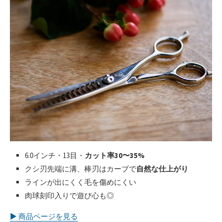
6.0インチ・13目・
カット率30〜35%
クシ刃先端に溝、棒刃はカーブで
自然な仕上がり
ラインが出にくく毛を傷めにくい
肉球刻印入りで遊び心も◎
▶︎ 商品ページを見る