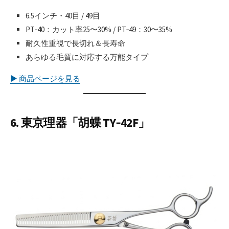
6.5インチ・40目 / 49目
PT‑40：カット率25〜30% / PT‑49：30〜35%
耐久性重視で長切れ＆長寿命
あらゆる毛質に対応する万能タイプ
▶︎ 商品ページを見る
6. 東京理器「胡蝶 TY‑42F」