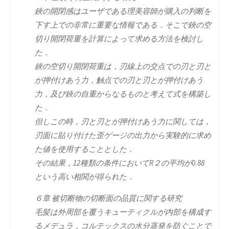
鋏の開閉感はユーザである理美容師が購入の判断を
下す上での非常に重要な情報である．そこで鋏の空
切り開閉荷重を計算によって求める方法を検討し
た．
鋏の空切り開閉荷重は，刃線上の交点での刃と刃と
が押付けあう力，触点での刃と刃とが押付けあう
力，及び鋏の自重からなるものと考えて式を構築し
た．
但しこの時，刃と刃とが押付けあう力に関しては，
刃面に貼り付けた歪ゲージの出力から実験的に求め
た値を使用することとした．
その結果，12種類の条件においてR２の平均が0.88
という高い相関が得られた．
６章 被切断物の切断面の品質に関する研究
毛髪は外周部を覆うキューティクルが内部を構成す
るメデュラ，コルテックスの水分蒸発を防ぐことで