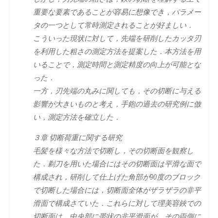
重要な要素であることが容易に想像でき，パラメー
タの一つとして常時測定されることが好ましい．
こういった現状に対して，先端を研削したカッタ刃
を利用した粗さの測定方法を提案した．本方法を用
いることで，測定時間と測定精度の向上が可能とな
った．
一方，刃先端の丸みに関しても，その切断に与える
影響が大きいものと考え，手鉋の過去の研究例に倣
い，測定方法を確立した．
３章 切断荷重に関する研究
毛髪を様々な方法で切断し，その切断面を観察し
た．剃刀を用いた場合にはその切断面は平滑な面で
構成され，研削して仕上げた角部が90度のブロック
で切断した場合には，切断面全体がザラザラの非平
滑面で構成さていた．これらに対して理美容鋏での
切断面は，中央部に帯状の非平滑面が，その両側に