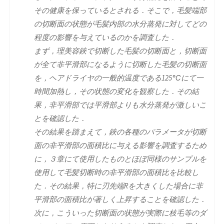
その健康を保っているとされる．そこで，毛髪端部
の切断面の状態が毛髪内部の水分蒸発に対してどの
程度の影響を与えているのかを調査した．
まず，理美容鋏で切断した毛髪の切断面と，切断面
が全て非平滑部になるように切断した毛髪の切断面
を，ヘアドライヤの一般的温度である125℃にて一
時間加熱し，その状態の変化を観察した．その結
果，非平滑部では平滑部よりも水分蒸発が激しいこ
とを確認した．
その結果を踏まえて，鋏の各種のパラメータが切断
面の非平滑部の面積比に与える影響を調査するため
に，３章にて使用したものとほぼ同様のサンプルを
使用して毛髪切断時の非平滑部の面積比を比較し
た．その結果，特に刃先端Rを大きくした場合に非
平滑部の面積比が著しく上昇することを確認した．
次に，こういった切断面の状態が実際に枝毛等のダ