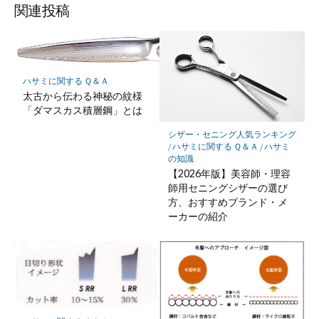
ッ
ア
ア
ア
関連投稿
ク
マ
ー
ク
ハサミに関する Ｑ＆Ａ
に
太古から伝わる神秘の紋様
保
「ダマスカス積層鋼」とは
存
シザー・セニング人気ランキング
/
ハサミに関する Ｑ＆Ａ
/
ハサミ
の知識
【2026年版】美容師・理容
師用セニングシザーの選び
方、おすすめブランド・メ
ーカーの紹介