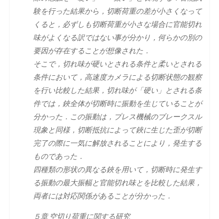
験を行った結果から，切断荷重の差が小さくなって
くると，必ずしも切断荷重が小さな場合に官能切れ
味がよくなる訳ではない事が分かり，何らかの別の
要因が存在することが想像された．
そこで，切れ味が硬いとされる条件と柔いとされる
条件において，高速度カメラによる切断状態の観察
を行い比較した結果，切れ味が「硬い」とされる条
件では，鋏全体が切断時に振動を生じていることが
分かった．この振動は，プレス機械のブレークスル
現象と同様，切断抵抗によって鋏に生じた歪が切断
完了の際に一気に解放されることにより，発生する
ものであった．
四種類の形状の異なる鋏を用いて，切断時に発生す
る振動の最大振幅と官能切れ味とを比較した結果，
両者には対応関係があることが分かった．
５章 空切り荷重に関する研究