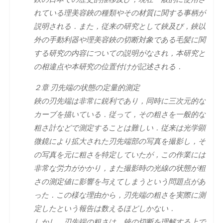
れている理美容鋏の種類やその材質に関する事柄が
説明される．また，従来の研究として鋏及び，鋏以
外の手動利器や理美容鋏の切断対象である毛髪に関
する研究の内容についての説明がなされ，本研究と
の相違点や本研究の位置付けが記述される．
２章 刃先端の状態の定量的測定
鋏の刃先端は非常に鋭利であり，同時に三次元的な
カーブを描いている．従って，その粗さを一般的な
粗さ計などで測定することは難しい．従来は光学顕
微鏡により拡大された刃先端部の写真を撮影し，そ
の写真を元に粗さを特定していたが，この作業には
非常な労力がかかり，また撮影時の光線の状態が粗
さの測定値に影響を与えてしまうという問題点があ
った．この様な理由から，刃先端の粗さを実際に測
定したという報告は数えるほどしかない．
しかし，刃先端の粗さは，鋏の切断を理解する上で