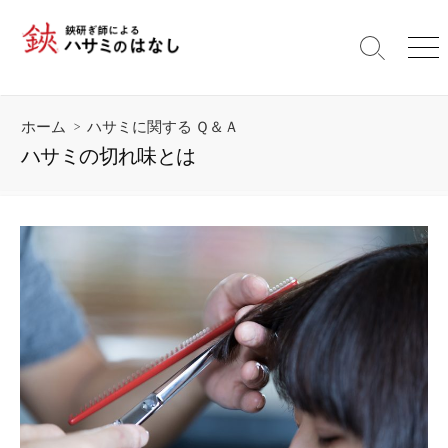
コ
ン
検
メ
テ
索
ニ
ン
切
ュ
ツ
り
ー
ホーム
>
ハサミに関する Ｑ＆Ａ
替
へ
え
ハサミの切れ味とは
ス
キ
ッ
プ