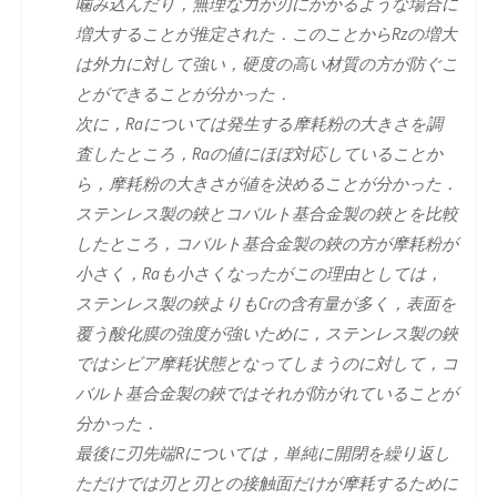
噛み込んだり，無理な力が刃にかかるような場合に
増大することが推定された．このことからRzの増大
は外力に対して強い，硬度の高い材質の方が防ぐこ
とができることが分かった．
次に，Raについては発生する摩耗粉の大きさを調
査したところ，Raの値にほぼ対応していることか
ら，摩耗粉の大きさが値を決めることが分かった．
ステンレス製の鋏とコバルト基合金製の鋏とを比較
したところ，コバルト基合金製の鋏の方が摩耗粉が
小さく，Raも小さくなったがこの理由としては，
ステンレス製の鋏よりもCrの含有量が多く，表面を
覆う酸化膜の強度が強いために，ステンレス製の鋏
ではシビア摩耗状態となってしまうのに対して，コ
バルト基合金製の鋏ではそれが防がれていることが
分かった．
最後に刃先端Rについては，単純に開閉を繰り返し
ただけでは刃と刃との接触面だけが摩耗するために