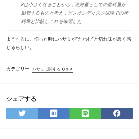
Rは小さくなることから，絶対量としての磨耗量が
影響するものと考え，ピンオンディスク試験での摩
耗量と比較しこれを確認した．
ようするに、切った時にハサミが”たわむ”と切れ味が悪く感
じるらしい。
カテゴリー:
ハサミに関する Ｑ＆Ａ
シェアする
は
Twitter
LINE
Fac
て
で
で
で
な
シ
シ
シ
ブ
ェ
ェ
ェ