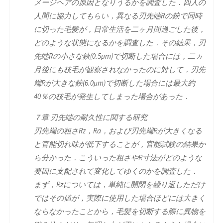
メージヘアの原因となりうるかを調査した．四人の
人間に協力してもらい，異なる刃先端Rの鋏で同時
に切った毛髪が，日常生活を二ヶ月間過ごした後，
どのような状態になるかを調査した．その結果，刃
先端Rの小さな鋏(0.5μm)で切断した場合には，二ヵ
月後にも枝毛が観察されなかったのに対して，刃先
端Rが大きな鋏(6.0μm)で切断した場合には最大約
40％の枝毛が発生してしまった場合があった．
７章 刃先端の耐久性に関する研究
刃先端の粗さRz，Ra，および刃先端Rが大きくなる
と官能切れ味が低下することが，官能試験の結果か
ら分かった．こういった粗さやR寸法がどのような
要因に支配されて変化してゆくのかを調査した．
まず，Rzについては，単純に開閉を繰り返しただけ
ではその値が，実際に使用した場合ほどには大きく
ならなかったことから，毛髪を切断する際に異物を