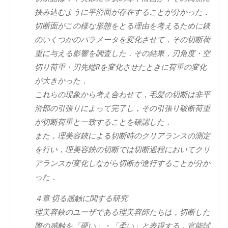
挟み込むように平滑面が存在することが分かった．
切断面がこの様な形態をとる理由を考えるために鋏
のいくつかのパラメータを変化させて，その切断荷
重に与える影響を調査した．その結果，刃角度・空
切り荷重・刃先端Rを変化させたときに荷重の変化
が大きかった．
これらの現象から考え合わせて，毛髪の切断は非平
滑部の引張りによって完了し，その引張り破断荷重
が切断荷重と一致することを確認した．
また，理美容鋏による切断時のクリアランスの測定
を行い，理美容鋏の切断では切断過程においてクリ
アランスが変化しながら切断が進行することが分か
った．
４章 切る感触に関する研究
理美容鋏のユーザである理美容師たちは，切断した
際の感触を「硬い」・「柔い」と表現する．官能試