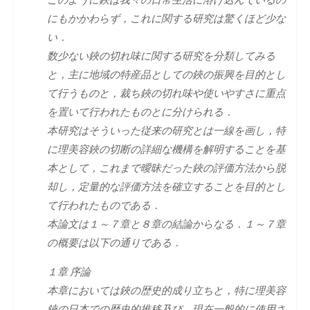
にもかかわらず，これに関する研究は驚くほど少な
い．
数少ない鋏の切れ味に関する研究を分類してみる
と，主に地域の特産品としての鋏の振興を目的とし
て行うものと，裁ち鋏の切れ味や使いやすさに重点
を置いて行われたものとに分けられる．
本研究はそういった従来の研究とは一線を画し，特
に理美容鋏の切断の詳細な機構を解明することを基
本として，これまで曖昧だった鋏の評価方法から脱
却し，定量的な評価方法を確立することを目的とし
て行われたものである．
本論文は１～７章と８章の結論からなる．１～７章
の概要は以下の通りである．
１章 序論
本章においては鋏の歴史的成り立ちと，特に理美容
鋏の日本での歴史的推移及び，現在一般的に使用さ