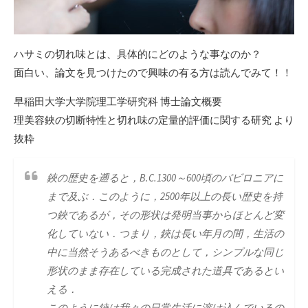
ハサミの切れ味とは、具体的にどのような事なのか？
面白い、論文を見つけたので興味の有る方は読んでみて！！
早稲田大学大学院理工学研究科 博士論文概要
理美容鋏の切断特性と切れ味の定量的評価に関する研究 より
抜粋
鋏の歴史を遡ると，B.C.1300～600頃のバビロニアに
まで及ぶ．このように，2500年以上の長い歴史を持
つ鋏であるが，その形状は発明当事からほとんど変
化していない．つまり，鋏は長い年月の間，生活の
中に当然そうあるべきものとして，シンプルな同じ
形状のまま存在している完成された道具であるとい
える．
このように鋏は我々の日常生活に溶け込んでいるの