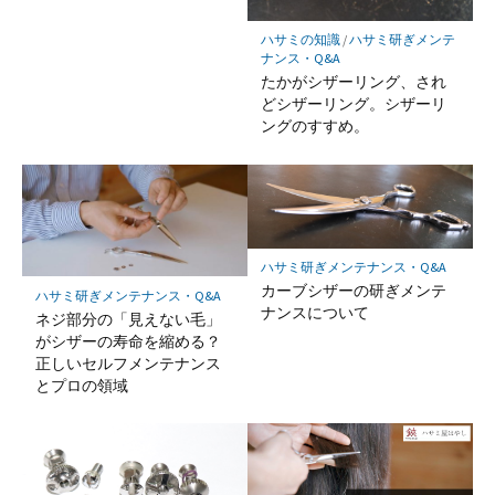
存
ハサミの知識
/
ハサミ研ぎメンテ
ナンス・Q&A
たかがシザーリング、され
どシザーリング。シザーリ
ングのすすめ。
ハサミ研ぎメンテナンス・Q&A
カーブシザーの研ぎメンテ
ハサミ研ぎメンテナンス・Q&A
ナンスについて
ネジ部分の「見えない毛」
がシザーの寿命を縮める？
正しいセルフメンテナンス
とプロの領域