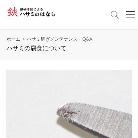
コ
ン
検
メ
テ
索
ニ
ン
切
ュ
ツ
り
ー
ホーム
>
ハサミ研ぎメンテナンス・Q&A
替
へ
え
ハサミの腐食について
ス
キ
ッ
プ