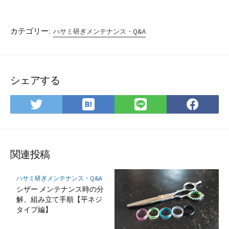
カテゴリー:
ハサミ研ぎメンテナンス・Q&A
シェアする
は
Twitter
LINE
Fac
て
で
で
で
な
シ
シ
シ
ブ
ェ
ェ
ェ
ッ
ア
ア
ア
関連投稿
ク
マ
ハサミ研ぎメンテナンス・Q&A
ー
シザー メンテナンス時の分
ク
解、組み立て手順【平ネジ
タイプ編】
に
保