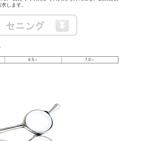
追求します。
S
6.5～
7.0～