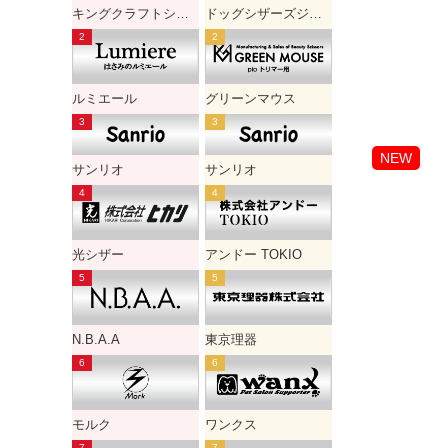
キングクラフトシザー
ドッグシザーズジャパン
ルミエール
グリーンマウス
NEW
サンリオ
サンリオ
光シザー
アンドー TOKIO
N.B.A.A
東京理器
モルク
ワンクス