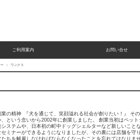
ご利用案内
お問い合せ
カー
ワンクス
創業の精神 『犬を通じて、笑顔溢れる社会が創りたい！』 そ
い、という念いから2002年に創業しました。 創業当初はペッ
売システムや、日本初の町中ドッグシェルターなど新しいことな
なセミナーができるようになりましたが、その裏には店舗を守
フたちを解雇しなければならなくなったことを忘れてはなりませ