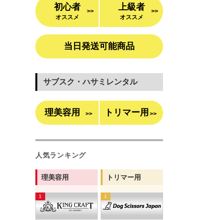
初心者
上級者
>>
>>
オススメ
オススメ
当日発送可能商品
サブスク・ハサミレンタル
理美容用
トリマー用
>>
>>
人気ランキング
理美容用
トリマー用