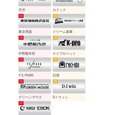
天洋
カドック
東京理器
ドリーム産業
中野製作所
ケイプロペット
Y.S PARK
日理
グリーンマウス
D.I ウィン