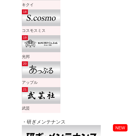
キクイ
コスモスミス
光邦
アップル
武芸
・研ぎメンテナンス
NEW