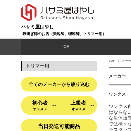
ハサミ屋はやし
鋏研ぎ師のお店（美容師、理容師、トリマー用）
TOP
TOP
メー
トリマー用
メーカー
全てのメーカーから絞り込む
ワンクス
初心者
上級者
>>
>>
ワンクス
オススメ
オススメ
ばならな
な生体販
では様々
当日発送可能商品
たスタッ