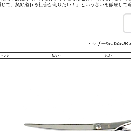
通じて、笑顔溢れる社会が創りたい！」という念いを徹底して
・シザー/SCISSOR
～5.5
5.5～
6.0～