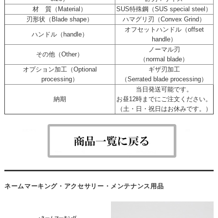
材 質（Material）
SUS特殊鋼（SUS special steel）
刃形状（Blade shape）
ハマグリ刃（Convex Grind）
オフセットハンドル（offset
ハンドル（handle）
handle）
ノーマル刃
その他（Other）
（normal blade）
オプション加工（Optional
ギザ刃加工
processing）
（Serrated blade processing）
当日発送可能です。
納期
お昼12時までにご注文ください。
（土・日・祝日はお休みです。）
ネームマーキング・アクセサリー・メンテナンス用品