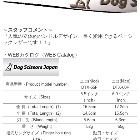
～スタッフコメント～
『人気の立体的ハンドルデザイン、長く愛用できるベーシ
ックシザーです！！』
・WEBカタログ（WEB Catalog）
ニコ(Nico)
ニコ(Nico)
商品型番（Product model number）
DTX-55F
DTX-60F
5.5インチ
6.0インチ
サイズ（Size）
（inch）
（inch）
全 長（Total Length）(1)
16.5cm
17.2cm
全 長（Total Length）(2)
14.6cm
15.5cm
刃 長（Blade length）
5.6cm
6.3cm
重 さ（Weight）
52g
55g
指穴リングサイズ（Finger hole ring
動刃：サイズ
size）
静刃：サイズ