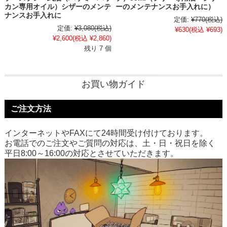
カン専用オイル）シザーのメンテ
ーのメンテナンスお手入れに）
ナンスお手入れに
定価:
¥770
(税込)
定価:
¥3,080
(税込)
¥630
(税込 ¥693)
¥2,600
(税込 ¥2,860)
残り 7 個
お買い物ガイド
ご注文方法
インターネットやFAXにて24時間受け付けております。
お電話でのご注文やご質問の対応は、土・日・祝日を除く
平日8:00～16:00の対応とさせていただきます。