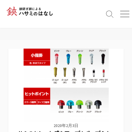
コ
ン
検
メ
テ
索
ニ
ン
切
ュ
ツ
り
ー
替
へ
え
ス
キ
ッ
プ
2020年2月3日