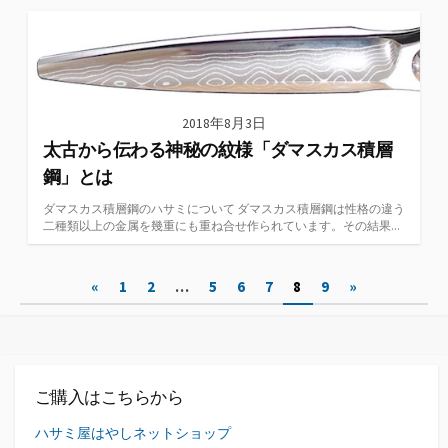
2018年8月3日
太古から伝わる神秘の紋様「ダマスカス積層
鋼」とは
ダマスカス積層鋼のハサミについて ダマスカス積層鋼は性格の違う
二種類以上の金属を幾重にも重ね合せ作られています。その結果...
投
«
1
2
…
5
6
7
8
9
»
稿
ナ
ビ
ご購入はこちらから
ゲ
ハサミ屋はやしネットショップ