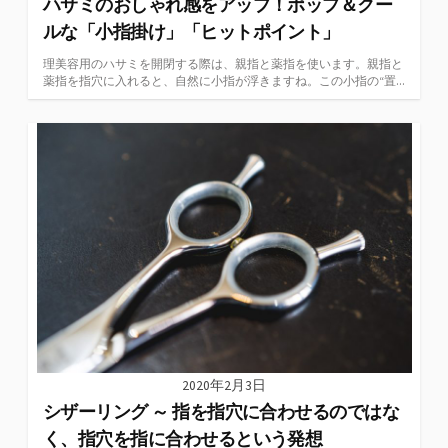
ハサミのおしゃれ感をアップ！ポップ＆クー
ルな「小指掛け」「ヒットポイント」
理美容用のハサミを開閉する際は、親指と薬指を使います。親指と
薬指を指穴に入れると、自然に小指が浮きますね。この小指の“置...
2020年2月3日
シザーリング ～ 指を指穴に合わせるのではな
く、指穴を指に合わせるという発想