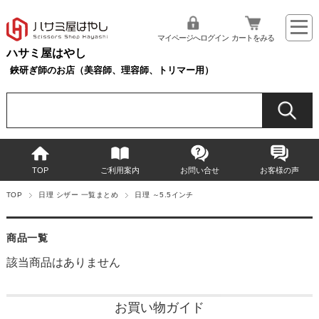
マイページへログイン
カートをみる
ハサミ屋はやし
鋏研ぎ師のお店（美容師、理容師、トリマー用）
TOP
ご利用案内
お問い合せ
お客様の声
TOP
日理 シザー 一覧まとめ
日理 ～5.5インチ
商品一覧
該当商品はありません
お買い物ガイド