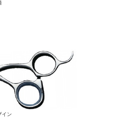
適
ザイン
）
）
）
）