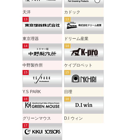
天洋
カドック
東京理器
ドリーム産業
中野製作所
ケイプロペット
Y.S PARK
日理
グリーンマウス
D.I ウィン