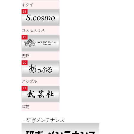
キクイ
コスモスミス
光邦
アップル
武芸
・研ぎメンテナンス