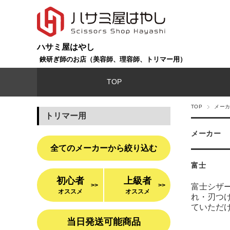
ハサミ屋はやし
鋏研ぎ師のお店（美容師、理容師、トリマー用）
TOP
TOP
メー
トリマー用
メーカー
全てのメーカーから絞り込む
富士
初心者
上級者
>>
>>
富士シザ
オススメ
オススメ
れ・刃つ
ていただ
当日発送可能商品