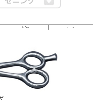
S
6.5～
7.0～
ザー
）
）