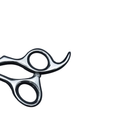
）
）
）
）