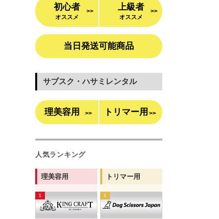
初心者
上級者
>>
>>
オススメ
オススメ
当日発送可能商品
サブスク・ハサミレンタル
理美容用
トリマー用
>>
>>
人気ランキング
理美容用
トリマー用