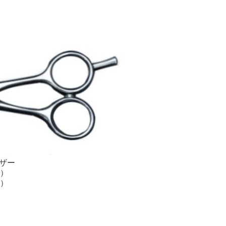
ザー
チ）
チ）