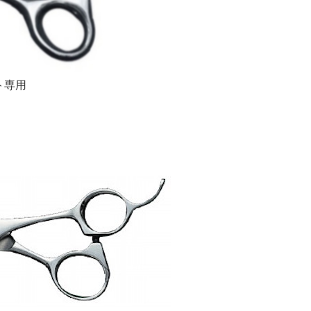
ト専用
）
）