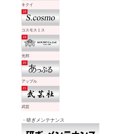
キクイ
コスモスミス
光邦
アップル
武芸
・研ぎメンテナンス