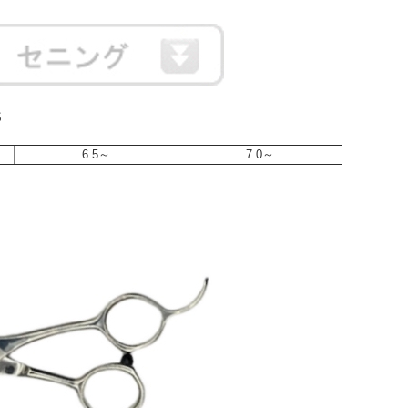
S
6.5～
7.0～