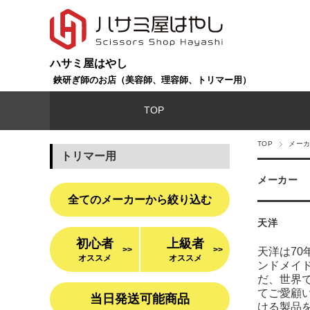
ハサミ屋はやし
鋏研ぎ師のお店（美容師、理容師、トリマー用）
TOP
TOP
メー
トリマー用
メーカー
全てのメーカーから絞り込む
天洋
初心者
上級者
>>
>>
天洋は7
オススメ
オススメ
ンドメイ
だ、世界
てご愛顧
当日発送可能商品
ける製品