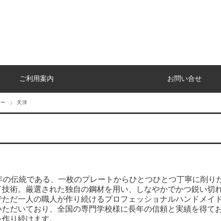
ご利用案内
お問い合せ
カー
天洋
0年の伝統である、一枚のプレートからひとつひとつ丁寧に削り
ド技術。厳選された独自の鋼材を用い、しなやかでかつ鋭い切
でただ一人の職人が作り続けるプロフェッショナルハンドメイ
いただいており、全国の専門学校様に長年の信頼と実績を得て
を作り続けます。