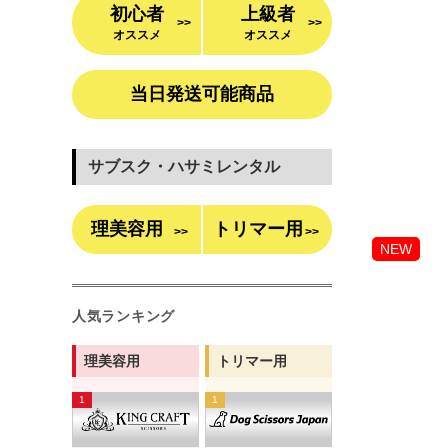
初心者
上級者
>>
>>
オススメ
オススメ
当日発送可能商品
サブスク・ハサミレンタル
理美容用
トリマー用
>>
>>
NEW
人気ランキング
理美容用
トリマー用