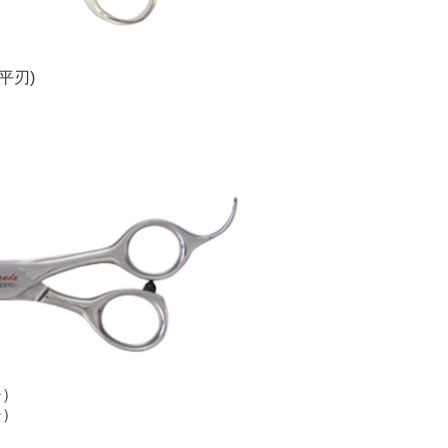
平刃)
チ）
チ）