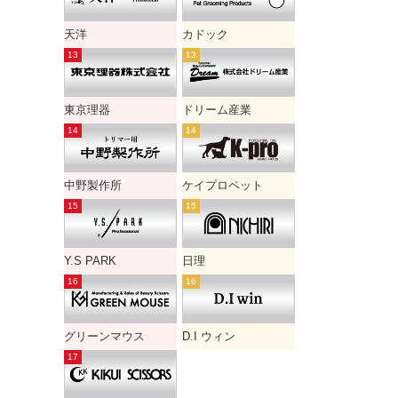
天洋
カドック
東京理器
ドリーム産業
中野製作所
ケイプロペット
Y.S PARK
日理
グリーンマウス
D.I ウィン