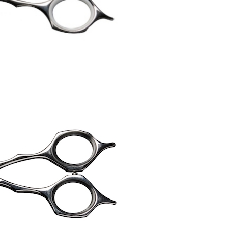
）
）
）