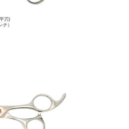
平刃)
インチ）