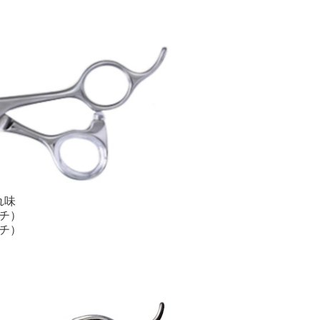
れ味
ンチ）
ンチ）