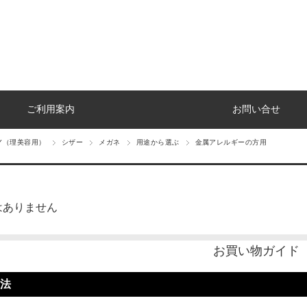
ご利用案内
お問い合せ
TY（理美容用）
シザー
メガネ
用途から選ぶ
金属アレルギーの方用
はありません
お買い物ガイド
法