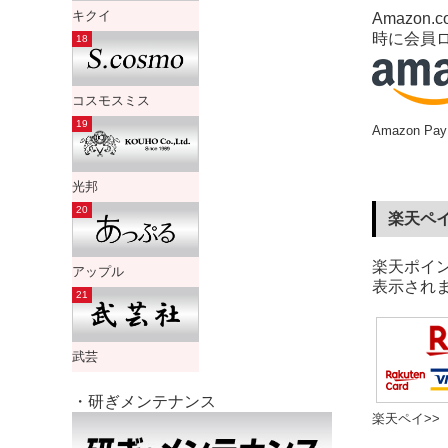
キクイ
Amazo
時に会員
コスモスミス
Amazon 
光邦
楽天ペ
楽天ポイ
アップル
表示され
武芸
・研ぎメンテナンス
楽天ペイ>>