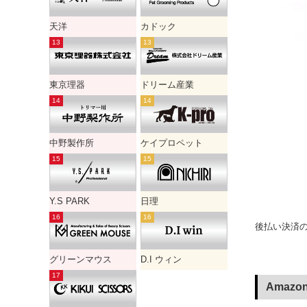
天洋
カドック
東京理器
ドリーム産業
中野製作所
ケイプロペット
Y.S PARK
日理
後払い決済の
グリーンマウス
D.I ウィン
Amaz