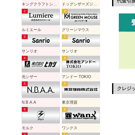
代金引換
キングクラフトシザー
ドッグシザーズジャパン
ルミエール
グリーンマウス
サンリオ
サンリオ
光シザー
アンドー TOKIO
クレジ
N.B.A.A
東京理器
モルク
ワンクス