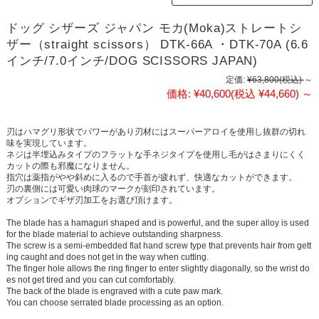
ドッグ シザーズ ジャパン モカ(Moka)ストレートシ
ザー（straight scissors） DTK-66A ・DTK-70A (6.6
インチ/7.0インチ/DOG SCISSORS JAPAN)
定価:
¥63,800
(税込)
～
価格:
¥40,600
(税込 ¥44,660)
～
刃はハマグリ形状でパワーがあり刃材にはスーパーアロイを使用し抜群の切れ
味を実現しています。
ネジは半埋込みタイプのフラットな手ネジタイプを使用し毛がはさまりにくく
カットの際も邪魔になりません。
指穴は薬指がやや斜めに入るので手首が疲れず、快適なカットができます。
刃の裏側には可愛い肉球のマークが刻印されています。
オプションでギザ刃加工をお選び頂けます。
The blade has a hamaguri shaped and is powerful, and the super alloy is used
for the blade material to achieve outstanding sharpness.
The screw is a semi-embedded flat hand screw type that prevents hair from gett
ing caught and does not get in the way when cutting.
The finger hole allows the ring finger to enter slightly diagonally, so the wrist do
es not get tired and you can cut comfortably.
The back of the blade is engraved with a cute paw mark.
You can choose serrated blade processing as an option.