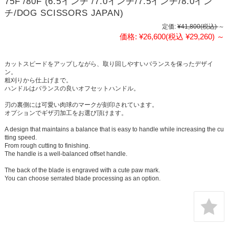
75F /80F (6.5インチ /7.0インチ/7.5インチ/8.0イン
チ/DOG SCISSORS JAPAN)
定価:
¥41,800
(税込)
～
価格:
¥26,600
(税込 ¥29,260)
～
カットスピードをアップしながら、取り回しやすいバランスを保ったデザイ
ン。
粗刈りから仕上げまで。
ハンドルはバランスの良いオフセットハンドル。
刃の裏側には可愛い肉球のマークが刻印されています。
オプションでギザ刃加工をお選び頂けます。
A design that maintains a balance that is easy to handle while increasing the cu
tting speed.
From rough cutting to finishing.
The handle is a well-balanced offset handle.
The back of the blade is engraved with a cute paw mark.
You can choose serrated blade processing as an option.