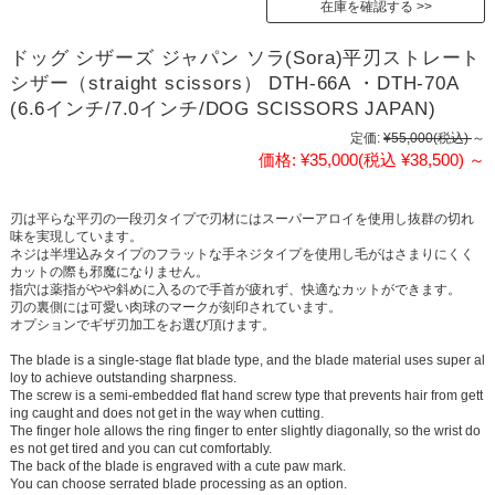
在庫を確認する
ドッグ シザーズ ジャパン ソラ(Sora)平刃ストレート
シザー（straight scissors） DTH-66A ・DTH-70A
(6.6インチ/7.0インチ/DOG SCISSORS JAPAN)
定価:
¥55,000
(税込)
～
価格:
¥35,000
(税込 ¥38,500)
～
刃は平らな平刃の一段刃タイプで刃材にはスーパーアロイを使用し抜群の切れ
味を実現しています。
ネジは半埋込みタイプのフラットな手ネジタイプを使用し毛がはさまりにくく
カットの際も邪魔になりません。
指穴は薬指がやや斜めに入るので手首が疲れず、快適なカットができます。
刃の裏側には可愛い肉球のマークが刻印されています。
オプションでギザ刃加工をお選び頂けます。
The blade is a single-stage flat blade type, and the blade material uses super al
loy to achieve outstanding sharpness.
The screw is a semi-embedded flat hand screw type that prevents hair from gett
ing caught and does not get in the way when cutting.
The finger hole allows the ring finger to enter slightly diagonally, so the wrist do
es not get tired and you can cut comfortably.
The back of the blade is engraved with a cute paw mark.
You can choose serrated blade processing as an option.