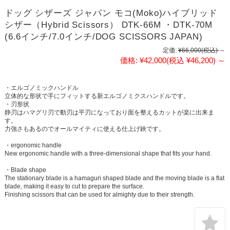
ドッグ シザーズ ジャパン モコ(Moko)ハイブリッド
シザー（Hybrid Scissors） DTK-66M ・DTK-70M
(6.6インチ/7.0インチ/DOG SCISSORS JAPAN)
定価:
¥66,000
(税込)
～
価格:
¥42,000
(税込 ¥46,200)
～
・エルゴノミックハンドル
立体的な形状で手にフィットする新エルゴノミクスハンドルです。
・刃形状
静刃はハマグリ刃で動刃は平刃になっており面を整えるカットが楽に出来ま
す。
力強さもあるのでオールマイティに使える仕上げ鋏です。
・ergonomic handle
New ergonomic handle with a three-dimensional shape that fits your hand.
・Blade shape
The stationary blade is a hamaguri shaped blade and the moving blade is a flat
blade, making it easy to cut to prepare the surface.
Finishing scissors that can be used for almighty due to their strength.