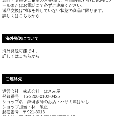
返品・交換をご希望のお客様は、商品到着から7日以内にメ
ールまたはお電話にて必ずご連絡ください。
返品交換は封印を外していない状態の商品に限ります。
詳しくは
こちら
から
海外発送について
海外発送可能です。
詳しくは
こちら
から
ご連絡先
運営会社：株式会社 はさみ屋
登録番号：T5-2200-0102-0425
ショップ名：鋏研ぎ師のお店・ハサミ屋はやし
ショップ担当：林 敏正
郵便番号：〒921-8013