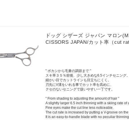
ドッグ シザーズ ジャパン マロン(Marro
CISSORS JAPAN/カット率（cut rat
” ボカシから毛量の調節まで ”
スキ率３５％前後、少し大きめな6.5インチセニング
細かい目でカットラインも目立ちにくく。
刃先にV溝をいれる事でカット率を高めに、
クセのないセニングで扱いやすい一丁です。
” From shading to adjusting the amount of hair ”
A slightly larger 6.5 inch thinning with a skiing rate o
Fine eyes make the cut line less noticeable.
The cut rate is increased by putting a V-groove on the
It is an easy-to-handle blade with no peculiar thinning