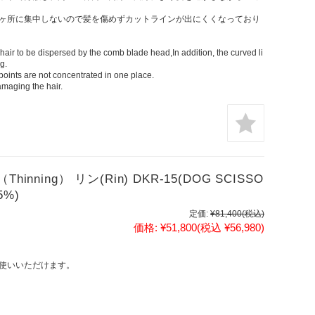
ヶ所に集中しないので髪を傷めずカットラインが出にくくなっており
air to be dispersed by the comb blade head,In addition, the curved li
g.
t points are not concentrated in one place.
amaging the hair.
ning） リン(Rin) DKR-15(DOG SCISSO
5%)
定価:
¥81,400
(税込)
価格:
¥51,800
(税込 ¥56,980)
使いいただけます。