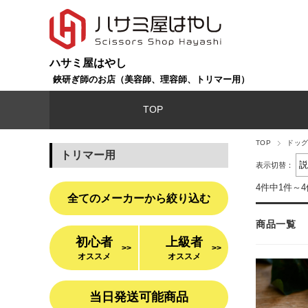
ハサミ屋はやし
鋏研ぎ師のお店（美容師、理容師、トリマー用）
TOP
TOP
ドッグ
トリマー用
表示切替：
4件中1件～
全てのメーカーから絞り込む
商品一覧
初心者
上級者
>>
>>
オススメ
オススメ
当日発送可能商品