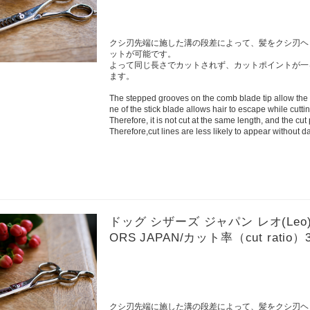
クシ刃先端に施した溝の段差によって、髪をクシ刃ヘ
ットが可能です。
よって同じ長さでカットされず、カットポイントが一
ます。
The stepped grooves on the comb blade tip allow the h
ne of the stick blade allows hair to escape while cuttin
Therefore, it is not cut at the same length, and the cu
Therefore,cut lines are less likely to appear without d
ドッグ シザーズ ジャパン レオ(Leo)セニ
ORS JAPAN/カット率（cut ratio）
クシ刃先端に施した溝の段差によって、髪をクシ刃ヘ