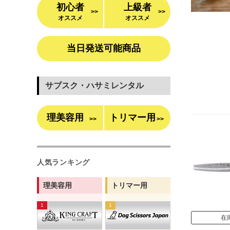
初心者
上級者
>>
>>
オススメ
オススメ
当日発送可能商品
サブスク・ハサミレンタル
理美容用
トリマー用
>>
>>
人気ランキング
理美容用
トリマー用
在