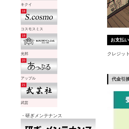
キクイ
コスモスミス
お支払い
クレジット
光邦
アップル
代金引換
武芸
・研ぎメンテナンス