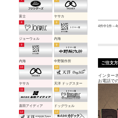
富士
ヤサカ
4件中1件～
ジョーウェル
内海
内海
中野製作所
ご注文方
インターネ
お電話での
ヤサカ
天洋 ドッグスター
喜田アイディア
ドッグウェル