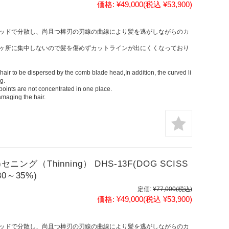
価格:
¥49,000
(税込 ¥53,900)
ッドで分散し、尚且つ棒刃の刃線の曲線により髪を逃がしながらのカ
ヶ所に集中しないので髪を傷めずカットラインが出にくくなっており
air to be dispersed by the comb blade head,In addition, the curved li
g.
t points are not concentrated in one place.
amaging the hair.
ング（Thinning） DHS-13F(DOG SCISS
30～35%)
定価:
¥77,000
(税込)
価格:
¥49,000
(税込 ¥53,900)
ッドで分散し、尚且つ棒刃の刃線の曲線により髪を逃がしながらのカ