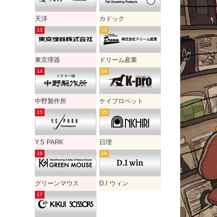
天洋
カドック
東京理器
ドリーム産業
中野製作所
ケイプロペット
Y.S PARK
日理
グリーンマウス
D.I ウィン