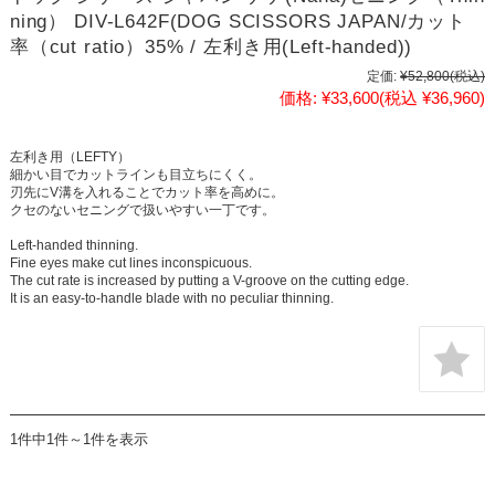
ning） DIV-L642F(DOG SCISSORS JAPAN/カット
率（cut ratio）35% / 左利き用(Left-handed))
定価:
¥52,800
(税込)
価格:
¥33,600
(税込 ¥36,960)
左利き用（LEFTY）
細かい目でカットラインも目立ちにくく。
刃先にV溝を入れることでカット率を高めに。
クセのないセニングで扱いやすい一丁です。
Left-handed thinning.
Fine eyes make cut lines inconspicuous.
The cut rate is increased by putting a V-groove on the cutting edge.
It is an easy-to-handle blade with no peculiar thinning.
1件中1件～1件を表示