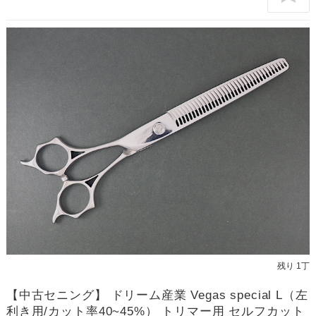
残り 1丁
【中古セニング】 ドリーム産業 Vegas special L（左
利き用/カット率40~45%） トリマー用 セルフカット