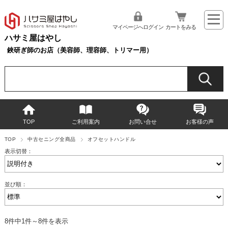
マイページへログイン
カートをみる
ハサミ屋はやし
鋏研ぎ師のお店（美容師、理容師、トリマー用）
TOP
ご利用案内
お問い合せ
お客様の声
TOP
中古セニング全商品
オフセットハンドル
表示切替：
並び順：
8件中1件～8件を表示