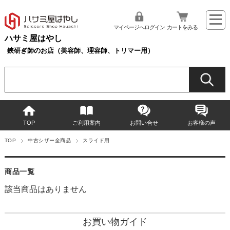
マイページへログイン
カートをみる
ハサミ屋はやし
鋏研ぎ師のお店（美容師、理容師、トリマー用）
TOP
ご利用案内
お問い合せ
お客様の声
TOP
中古シザー全商品
スライド用
商品一覧
該当商品はありません
お買い物ガイド