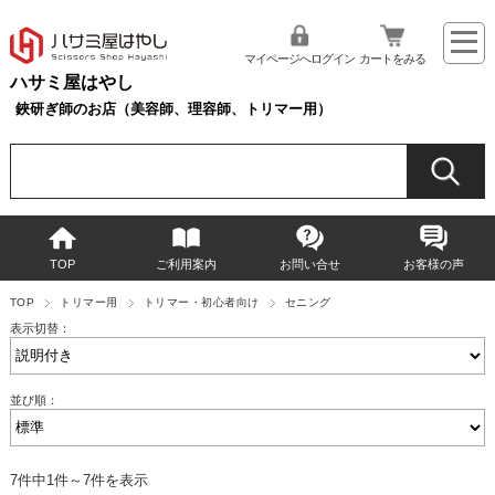
マイページへログイン
カートをみる
ハサミ屋はやし
鋏研ぎ師のお店（美容師、理容師、トリマー用）
TOP
ご利用案内
お問い合せ
お客様の声
TOP
トリマー用
トリマー・初心者向け
セニング
表示切替：
並び順：
7件中1件～7件を表示