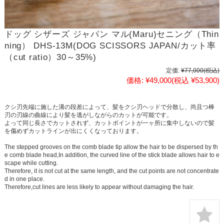
ドッグ シザーズ ジャパン マル(Maru)セニング（Thin
ning） DHS-13M(DOG SCISSORS JAPAN/カット率
（cut ratio）30～35%)
定価:
¥77,000
(税込)
価格:
¥49,000
(税込 ¥53,900)
クシ刃先端に施した溝の段差によって、髪をクシ刃ヘッドで分散し、尚且つ棒
刃の刃線の曲線により髪を逃がしながらのカットが可能です。
よって同じ長さでカットされず、カットポイントが一ヶ所に集中しないので髪
を傷めずカットラインが出にくくなっております。
The stepped grooves on the comb blade tip allow the hair to be dispersed by th
e comb blade head,In addition, the curved line of the stick blade allows hair to e
scape while cutting.
Therefore, it is not cut at the same length, and the cut points are not concentrate
d in one place.
Therefore,cut lines are less likely to appear without damaging the hair.