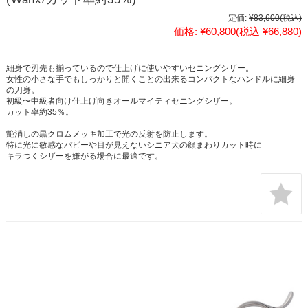
定価:
¥83,600
(税込)
価格:
¥60,800
(税込 ¥66,880)
細身で刃先も揃っているので仕上げに使いやすいセニングシザー。
女性の小さな手でもしっかりと開くことの出来るコンパクトなハンドルに細身
の刀身。
初級〜中級者向け仕上げ向きオールマイティセニングシザー。
カット率約35％。
艶消しの黒クロムメッキ加工で光の反射を防止します。
特に光に敏感なパピーや目が見えないシニア犬の顔まわりカット時に
キラつくシザーを嫌がる場合に最適です。