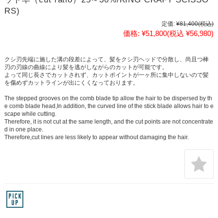
RS)
定価:
¥81,400
(税込)
価格:
¥51,800
(税込 ¥56,980)
クシ刃先端に施した溝の段差によって、髪をクシ刃ヘッドで分散し、尚且つ棒
刃の刃線の曲線により髪を逃がしながらのカットが可能です。
よって同じ長さでカットされず、カットポイントが一ヶ所に集中しないので髪
を傷めずカットラインが出にくくなっております。
The stepped grooves on the comb blade tip allow the hair to be dispersed by th
e comb blade head,In addition, the curved line of the stick blade allows hair to e
scape while cutting.
Therefore, it is not cut at the same length, and the cut points are not concentrate
d in one place.
Therefore,cut lines are less likely to appear without damaging the hair.