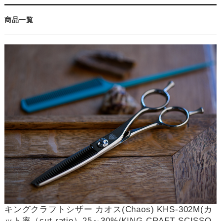
商品一覧
キングクラフトシザー カオス(Chaos) KHS-302M(カ
ット率（cut ratio）25～30%/KING CRAFT SCISSO