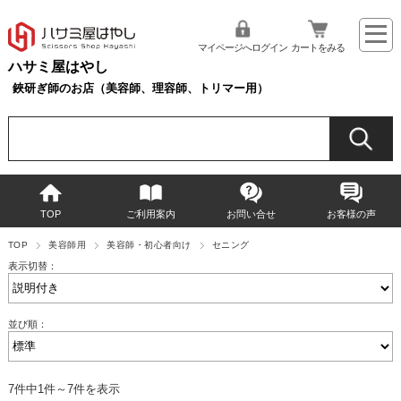
マイページへログイン
カートをみる
ハサミ屋はやし
鋏研ぎ師のお店（美容師、理容師、トリマー用）
TOP
ご利用案内
お問い合せ
お客様の声
TOP
美容師用
美容師・初心者向け
セニング
表示切替：
並び順：
7件中1件～7件を表示