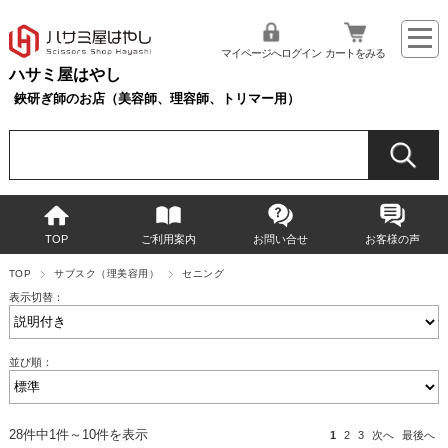
マイページへログイン
カートをみる
ハサミ屋はやし
鋏研ぎ師のお店（美容師、理容師、トリマー用）
TOP
ご利用案内
お問い合せ
お客様の声
TOP
サブスク（理美容用）
セニング
表示切替：
並び順：
28件中1件～10件を表示
1
2
3
次へ
最後へ