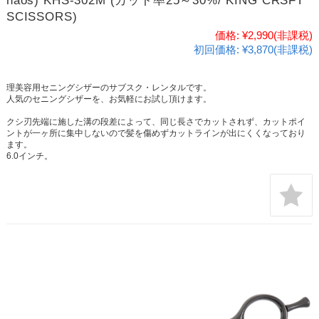
haos) KHS-302M (カット率25～30%/ KING CRSFT
SCISSORS)
価格:
¥2,990
(非課税)
初回価格:
¥3,870(非課税)
理美容用セニングシザーのサブスク・レンタルです。
人気のセニングシザーを、お気軽にお試し頂けます。
クシ刃先端に施した溝の段差によって、同じ長さでカットされず、カットポイ
ントが一ヶ所に集中しないので髪を傷めずカットラインが出にくくなっており
ます。
6.0インチ。