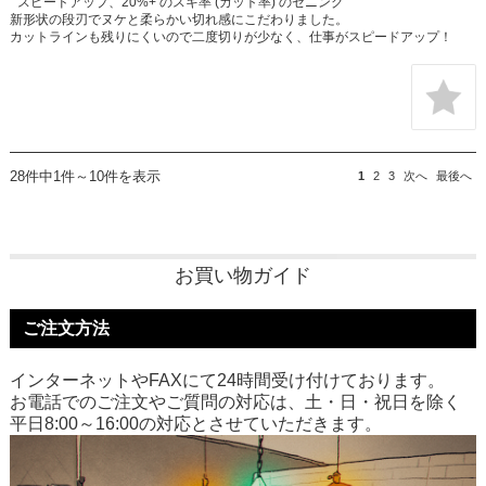
” スピードアップ、20%+ のスキ率 (カット率) のセニング ”
新形状の段刃でヌケと柔らかい切れ感にこだわりました。
カットラインも残りにくいので二度切りが少なく、仕事がスピードアップ！
28件中1件～10件を表示
1
2
3
次へ
最後へ
お買い物ガイド
ご注文方法
インターネットやFAXにて24時間受け付けております。
お電話でのご注文やご質問の対応は、土・日・祝日を除く
平日8:00～16:00の対応とさせていただきます。