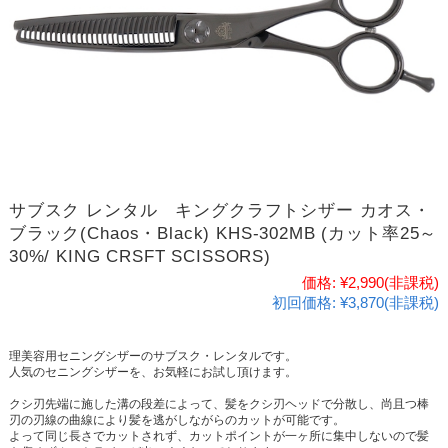
サブスク レンタル キングクラフトシザー カオス・
ブラック(Chaos・Black) KHS-302MB (カット率25～
30%/ KING CRSFT SCISSORS)
価格:
¥2,990
(非課税)
初回価格:
¥3,870(非課税)
理美容用セニングシザーのサブスク・レンタルです。
人気のセニングシザーを、お気軽にお試し頂けます。
クシ刃先端に施した溝の段差によって、髪をクシ刃ヘッドで分散し、尚且つ棒
刃の刃線の曲線により髪を逃がしながらのカットが可能です。
よって同じ長さでカットされず、カットポイントが一ヶ所に集中しないので髪