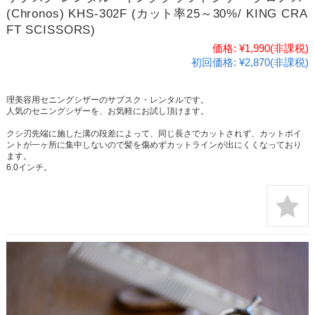
(Chronos) KHS-302F (カット率25～30%/ KING CRA
FT SCISSORS)
価格:
¥1,990
(非課税)
初回価格:
¥2,870(非課税)
理美容用セニングシザーのサブスク・レンタルです。
人気のセニングシザーを、お気軽にお試し頂けます。
クシ刃先端に施した溝の段差によって、同じ長さでカットされず、カットポイ
ントが一ヶ所に集中しないので髪を傷めずカットラインが出にくくなっており
ます。
6.0インチ。