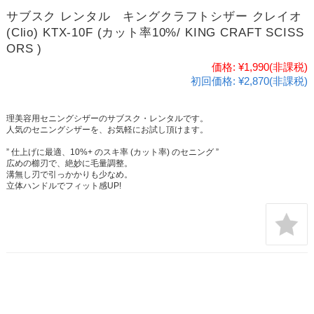
サブスク レンタル キングクラフトシザー クレイオ
(Clio) KTX-10F (カット率10%/ KING CRAFT SCISS
ORS )
価格:
¥1,990
(非課税)
初回価格:
¥2,870(非課税)
理美容用セニングシザーのサブスク・レンタルです。
人気のセニングシザーを、お気軽にお試し頂けます。
” 仕上げに最適、10%+ のスキ率 (カット率) のセニング ”
広めの櫛刃で、絶妙に毛量調整。
溝無し刃で引っかかりも少なめ。
立体ハンドルでフィット感UP!