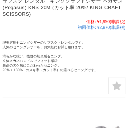
サブスク レンタル キングクラフトシザー ペガサス
(Pegasus) KNS-20M (カット率 20%/ KING CRAFT
SCISSORS)
価格:
¥1,990
(非課税)
初回価格:
¥2,870(非課税)
理美容用セニングシザーのサブスク・レンタルです。
人気のセニングシザーを、お気軽にお試し頂けます。
滑らかな抜け、抜群の切れ感セニング。
立体メガネハンドルでフィット感◎
最高のヌケ感にこだわったセニング。
20%＋ / 30%+ のスキ率（カット率）の選べるセニングです。