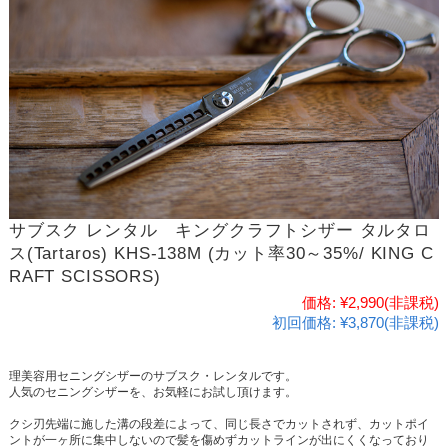
サブスク レンタル キングクラフトシザー タルタロ
ス(Tartaros) KHS-138M (カット率30～35%/ KING C
RAFT SCISSORS)
価格:
¥2,990
(非課税)
初回価格:
¥3,870(非課税)
理美容用セニングシザーのサブスク・レンタルです。
人気のセニングシザーを、お気軽にお試し頂けます。
クシ刃先端に施した溝の段差によって、同じ長さでカットされず、カットポイ
ントが一ヶ所に集中しないので髪を傷めずカットラインが出にくくなっており