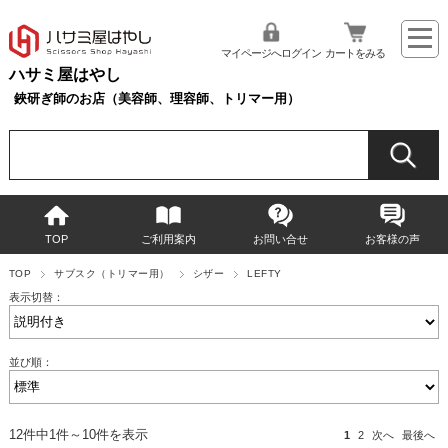
マイページへログイン
カートをみる
ハサミ屋はやし
鋏研ぎ師のお店（美容師、理容師、トリマー用）
TOP
ご利用案内
お問い合せ
お客様の声
TOP
サブスク（トリマー用）
シザー
LEFTY
表示切替：
並び順：
12件中1件～10件を表示
1
2
次へ
最後へ