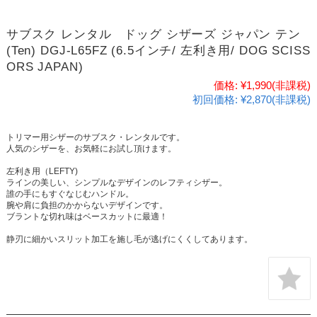
サブスク レンタル ドッグ シザーズ ジャパン テン
(Ten) DGJ-L65FZ (6.5インチ/ 左利き用/ DOG SCISS
ORS JAPAN)
価格:
¥1,990
(非課税)
初回価格:
¥2,870(非課税)
トリマー用シザーのサブスク・レンタルです。
人気のシザーを、お気軽にお試し頂けます。
左利き用（LEFTY)
ラインの美しい、シンプルなデザインのレフティシザー。
誰の手にもすぐなじむハンドル。
腕や肩に負担のかからないデザインです。
ブラントな切れ味はベースカットに最適！
静刃に細かいスリット加工を施し毛が逃げにくくしてあります。