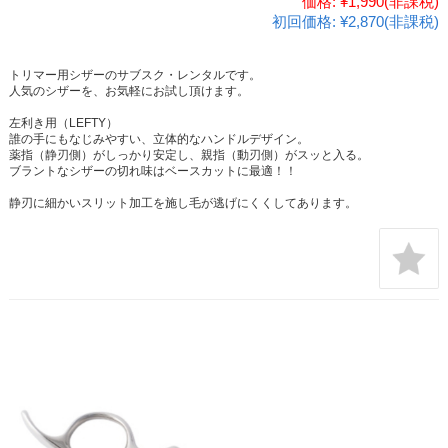
価格:
¥1,990
(非課税)
初回価格:
¥2,870(非課税)
トリマー用シザーのサブスク・レンタルです。
人気のシザーを、お気軽にお試し頂けます。
左利き用（LEFTY）
誰の手にもなじみやすい、立体的なハンドルデザイン。
薬指（静刃側）がしっかり安定し、親指（動刃側）がスッと入る。
ブラントなシザーの切れ味はベースカットに最適！！
静刃に細かいスリット加工を施し毛が逃げにくくしてあります。