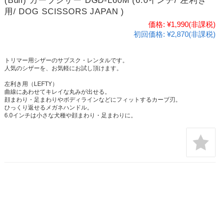
(Bull) カーブシザー DGD-L60M (6.0インチ/ 左利き
用/ DOG SCISSORS JAPAN )
価格:
¥1,990
(非課税)
初回価格:
¥2,870(非課税)
トリマー用シザーのサブスク・レンタルです。
人気のシザーを、お気軽にお試し頂けます。
左利き用（LEFTY）
曲線にあわせてキレイな丸みが出せる。
顔まわり・足まわりやボディラインなどにフィットするカーブ刃。
ひっくり返せるメガネハンドル。
6.0インチは小さな犬種や顔まわり・足まわりに。