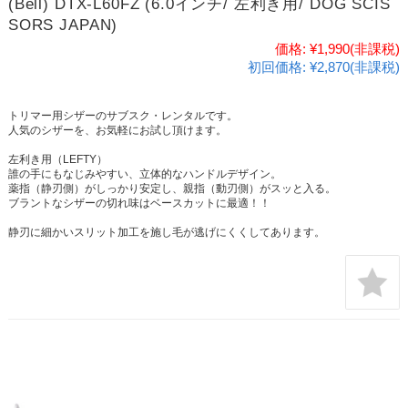
(Bell) DTX-L60FZ (6.0インチ/ 左利き用/ DOG SCIS
SORS JAPAN)
価格:
¥1,990
(非課税)
初回価格:
¥2,870(非課税)
トリマー用シザーのサブスク・レンタルです。
人気のシザーを、お気軽にお試し頂けます。
左利き用（LEFTY）
誰の手にもなじみやすい、立体的なハンドルデザイン。
薬指（静刃側）がしっかり安定し、親指（動刃側）がスッと入る。
ブラントなシザーの切れ味はベースカットに最適！！
静刃に細かいスリット加工を施し毛が逃げにくくしてあります。