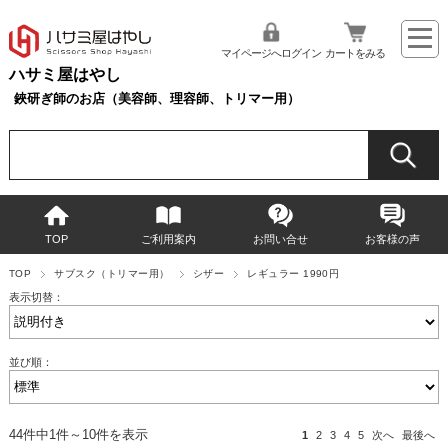
マイページへログイン
カートをみる
ハサミ屋はやし
鋏研ぎ師のお店（美容師、理容師、トリマー用）
TOP
ご利用案内
お問い合せ
お客様の声
TOP
サブスク（トリマー用）
シザー
レギュラー 1990円
表示切替：
並び順：
44件中1件～10件を表示
1
2
3
4
5
次へ
最後へ