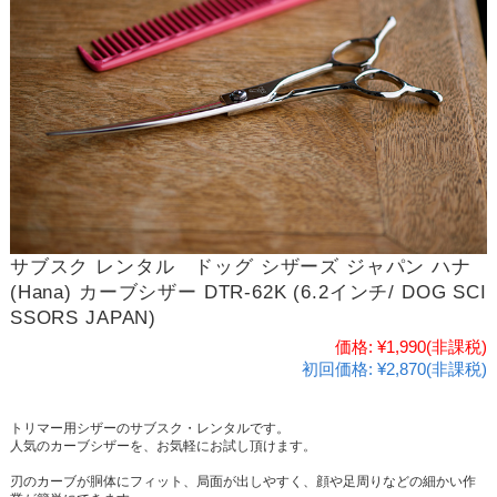
サブスク レンタル ドッグ シザーズ ジャパン ハナ
(Hana) カーブシザー DTR-62K (6.2インチ/ DOG SCI
SSORS JAPAN)
価格:
¥1,990
(非課税)
初回価格:
¥2,870(非課税)
トリマー用シザーのサブスク・レンタルです。
人気のカーブシザーを、お気軽にお試し頂けます。
刃のカーブが胴体にフィット、局面が出しやすく、顔や足周りなどの細かい作