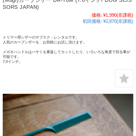
(Mugi)カーブシザー DR-70M (7.0インチ/ DOG SCIS
SORS JAPAN)
価格:
¥1,990
(非課税)
初回価格:
¥2,870(非課税)
トリマー用シザーのサブスク・レンタルです。
人気のカーブシザーを、お気軽にお試し頂けます。
メガネハンドルはハサミを裏返してカットしたり、いろいろな角度で切る事が
可能です。
7.0インチ。