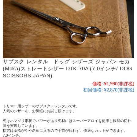
サブスク レンタル ドッグ シザーズ ジャパン モカ
(Moka)ストレートシザー DTK-70A (7.0インチ/ DOG
SCISSORS JAPAN)
価格:
¥1,990
(非課税)
初回価格:
¥2,870(非課税)
トリマー用シザーのサブスク・レンタルです。
人気のシザーを、お気軽にお試し頂けます。
刃はハマグリ形状でパワーがあり刃材にはスーパーアロイを使用し抜群の切れ
味を実現しています。
指穴は薬指がやや斜めに入るので手首が疲れず、快適なカットができます。
7.0インチ。