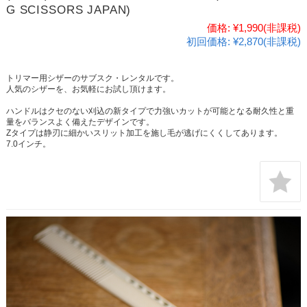
G SCISSORS JAPAN)
価格:
¥1,990
(非課税)
初回価格:
¥2,870(非課税)
トリマー用シザーのサブスク・レンタルです。
人気のシザーを、お気軽にお試し頂けます。
ハンドルはクセのない刈込の新タイプで力強いカットが可能となる耐久性と重
量をバランスよく備えたデザインです。
Zタイプは静刃に細かいスリット加工を施し毛が逃げにくくしてあります。
7.0インチ。