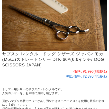
サブスク レンタル ドッグ シザーズ ジャパン モカ
(Moka)ストレートシザー DTK-66A(6.6インチ/ DOG
SCISSORS JAPAN)
価格:
¥1,990
(非課税)
初回価格:
¥2,870(非課税)
トリマー用シザーのサブスク・レンタルです。
人気のシザーを、お気軽にお試し頂けます。
刃はハマグリ形状でパワーがあり刃材にはスーパーアロイを使用し抜群の切れ
味を実現しています。
指穴は薬指がやや斜めに入るので手首が疲れず、快適なカットができます。