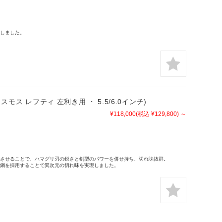
しました。
ナコスモス レフティ 左利き用 ・ 5.5/6.0インチ)
¥118,000
(税込 ¥129,800)
～
させることで、ハマグリ刃の鋭さと剣型のパワーを併せ持ち、切れ味抜群。
鋼を採用することで異次元の切れ味を実現しました。