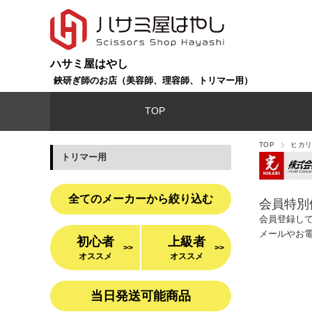
ハサミ屋はやし
鋏研ぎ師のお店（美容師、理容師、トリマー用）
TOP
TOP
ヒカリ
トリマー用
全てのメーカーから絞り込む
会員特別
会員登録し
メールやお
初心者
上級者
>>
>>
オススメ
オススメ
当日発送可能商品