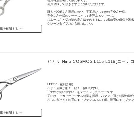
会員特別価格にて販売中です。
会員登録して頂きますとご覧いただけます。
職人と設備を左専用に特化。手工品ならではの完全左仕様。
完全な左仕様のシザーズとして定評あるシリーズ。
スムーズさと切れ味の良さはそのままに、お求め安い価格を追求
クレーンタイプだから疲れにくい。
庫を確認する
ヒカリ Nina COSMOS L115 L116(ニー
LEFTY（左利き用）
ハサミ全体が細く、軽く、扱いやすい。
「女性が使いやすい」をデザインしたシザーです。
刃には、ヒカリオリジナル剣型を採用。ハマグリ刃と剣型の融合
さらに当社初！静刃にモリブデンコバルト鋼、動刃にモリブデン
庫を確認する