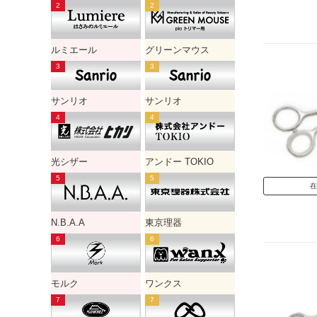
ルミエール
グリーンマウス
サンリオ
サンリオ
光シザー
アンドー TOKIO
在
N.B.A.A
東京理器
モルク
ワンクス