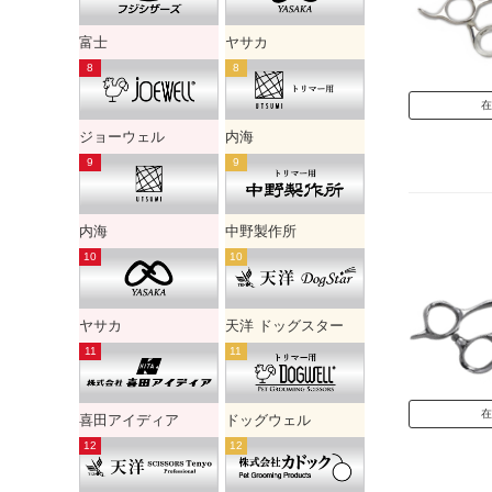
富士
ヤサカ
在
ジョーウェル
内海
内海
中野製作所
ヤサカ
天洋 ドッグスター
在
喜田アイディア
ドッグウェル