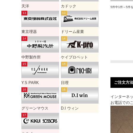
天洋
カドック
5件中1件～5件
東京理器
ドリーム産業
中野製作所
ケイプロペット
ご注文方
Y.S PARK
日理
インターネッ
お電話でのご
グリーンマウス
D.I ウィン