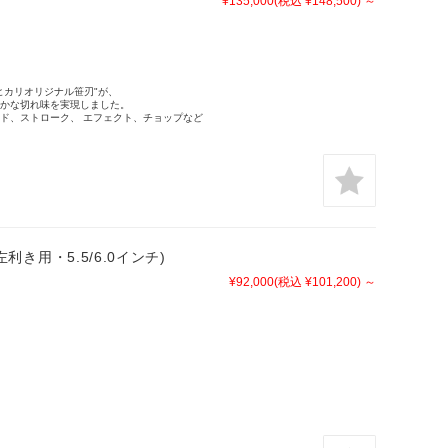
¥135,000
(税込 ¥148,500)
～
ヒカリオリジナル笹刃"が、
かな切れ味を実現しました。
ド、ストローク、 エフェクト、チョップなど
 左利き用・5.5/6.0インチ)
¥92,000
(税込 ¥101,200)
～