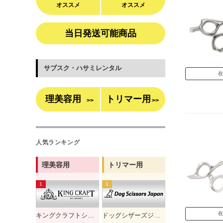
オススメ
オススメ
当日発送可能商品
サブスク・ハサミレンタル
在
理美容用
トリマー用
>>
>>
人気ランキング
理美容用
トリマー用
在
キングクラフトシザー
ドッグシザーズジャパン