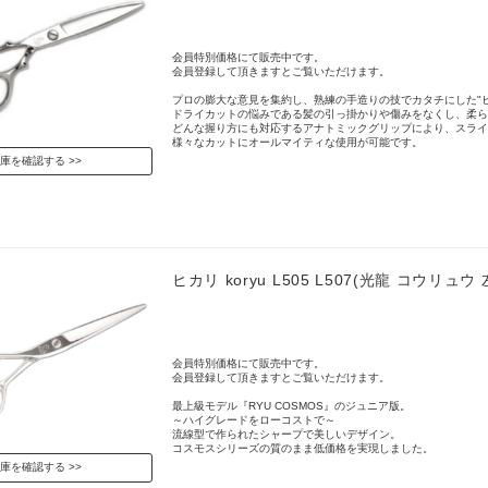
会員特別価格にて販売中です。
会員登録して頂きますとご覧いただけます。
プロの膨大な意見を集約し、熟練の手造りの技でカタチにした"
ドライカットの悩みである髪の引っ掛かりや傷みをなくし、柔ら
どんな握り方にも対応するアナトミックグリップにより、スライ
様々なカットにオールマイティな使用が可能です。
庫を確認する
ヒカリ koryu L505 L507(光龍 コウリュウ
会員特別価格にて販売中です。
会員登録して頂きますとご覧いただけます。
最上級モデル『RYU COSMOS』のジュニア版。
～ハイグレードをローコストで～
流線型で作られたシャープで美しいデザイン。
コスモスシリーズの質のまま低価格を実現しました。
庫を確認する