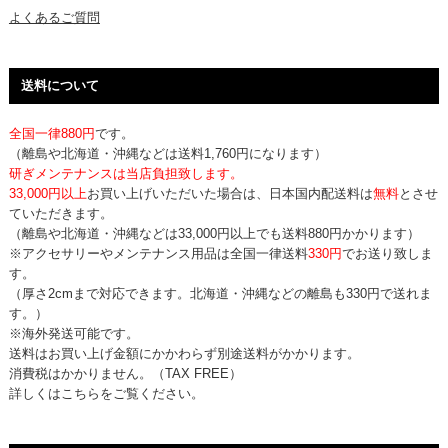
よくあるご質問
送料について
全国一律880円
です。
（離島や北海道・沖縄などは送料1,760円になります）
研ぎメンテナンスは当店負担致します。
33,000円以上
お買い上げいただいた場合は、日本国内配送料は
無料
とさせ
ていただきます。
（離島や北海道・沖縄などは33,000円以上でも送料880円かかります）
※アクセサリーやメンテナンス用品は全国一律送料
330円
でお送り致しま
す。
（厚さ2cmまで対応できます。北海道・沖縄などの離島も330円で送れま
す。）
※海外発送可能です。
送料はお買い上げ金額にかかわらず別途送料がかかります。
消費税はかかりません。（TAX FREE）
詳しくはこちらをご覧ください。