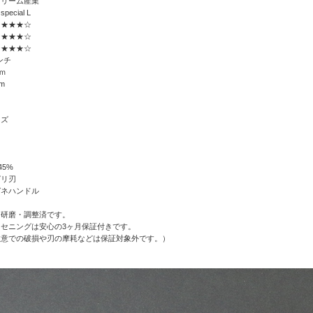
ドリーム産業
ecial L
★★★★☆
★★★★☆
★★★★☆
ンチ
cｍ
cm
イズ
45%
グリ刃
ガネハンドル
、研磨・調整済です。
セニングは安心の3ヶ月保証付きです。
注意での破損や刃の摩耗などは保証対象外です。）