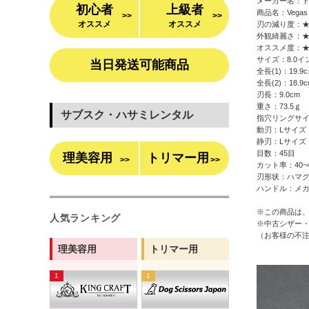
メーカー名：
初心者
上級者
商品名：Vegas sp
>>
>>
オススメ
オススメ
刃の減り度：
外観綺麗さ：
オススメ度：
サイズ：8.0イ
当日発送可能商品
全長(1)：19.9
全長(2)：18.9
刃長：9.0cm
重さ：73.5ｇ
サブスク・ハサミレンタル
指穴リングサ
動刃：Lサイズ
静刃：Lサイズ
目数：45目
理美容用
トリマー用
>>
>>
カット率：40~
刃形状：ハマ
ハンドル：メ
※この商品は
人気ランキング
※中古シザー・
（お客様の不
理美容用
トリマー用