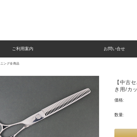
ご利用案内
お問い合せ
セニング全商品
【中古セニ
き用/カ
価格:
数量: