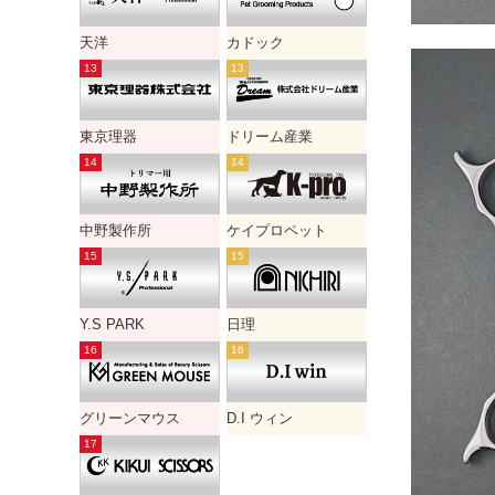
天洋
カドック
東京理器
ドリーム産業
中野製作所
ケイプロペット
Y.S PARK
日理
グリーンマウス
D.I ウィン