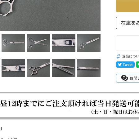
返品につ
グ】