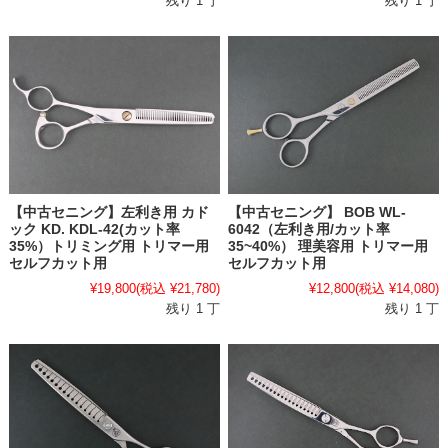
残り 1 丁
残り 1 丁
【中古セニング】左利き用 カド
【中古セニング】 BOB WL-
ック KD. KDL-42(カット率
6042（左利き用/カット率
35%）トリミング用 トリマー用
35~40%） 理美容用 トリマー用
セルフカット用
セルフカット用
¥19,800
(税込 ¥21,780)
¥12,800
(税込 ¥14,080)
残り 1 丁
残り 1 丁