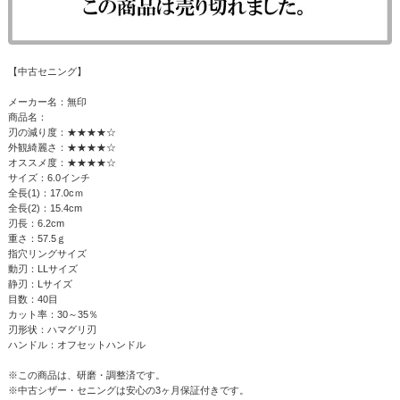
【中古セニング】
メーカー名：無印
商品名：
刃の減り度：★★★★☆
外観綺麗さ：★★★★☆
オススメ度：★★★★☆
サイズ：6.0インチ
全長(1)：17.0cｍ
全長(2)：15.4cm
刃長：6.2cm
重さ：57.5ｇ
指穴リングサイズ
動刃：LLサイズ
静刃：Lサイズ
目数：40目
カット率：30～35％
刃形状：ハマグリ刃
ハンドル：オフセットハンドル
※この商品は、研磨・調整済です。
※中古シザー・セニングは安心の3ヶ月保証付きです。