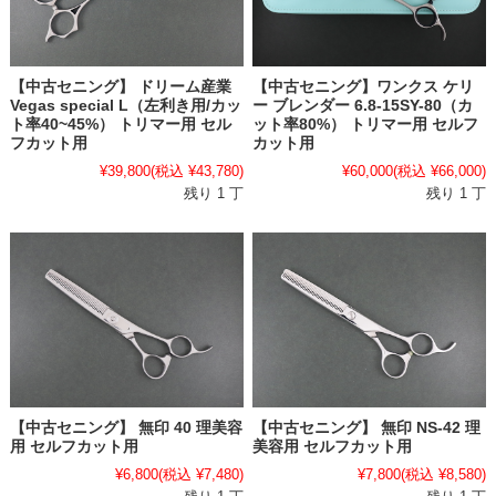
【中古セニング】 ドリーム産業
【中古セニング】ワンクス ケリ
Vegas special L（左利き用/カッ
ー ブレンダー 6.8-15SY-80（カ
ト率40~45%） トリマー用 セル
ット率80%） トリマー用 セルフ
フカット用
カット用
¥39,800
(税込 ¥43,780)
¥60,000
(税込 ¥66,000)
残り 1 丁
残り 1 丁
【中古セニング】 無印 40 理美容
【中古セニング】 無印 NS-42 理
用 セルフカット用
美容用 セルフカット用
¥6,800
(税込 ¥7,480)
¥7,800
(税込 ¥8,580)