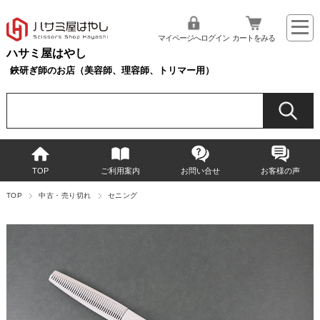
マイページへログイン
カートをみる
ハサミ屋はやし
鋏研ぎ師のお店（美容師、理容師、トリマー用）
TOP
ご利用案内
お問い合せ
お客様の声
TOP
中古・売り切れ
セニング