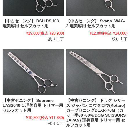
【中古セニング】 Svans. WAG-
【中古セニング】 DSH DSH03
2 理美容用 セルフカット用
理美容用 セルフカット用
¥12,800
(税込 ¥14,080)
¥19,000
(税込 ¥20,900)
残り 1 丁
残り 1 丁
【中古セニング】 Supreme
【中古セニング】 ドッグ シザー
LASS040-1 理美容用 トリマー用
ズ ジャパン コウタロウ(Kotaro)
セルフカット用
カーブセニングDLXR-70M（カ
ット率60~80%/DOG SCISSORS
¥10,800
(税込 ¥11,880)
JAPAN) 理美容用 トリマー用 セ
残り 1 丁
ルフカット用