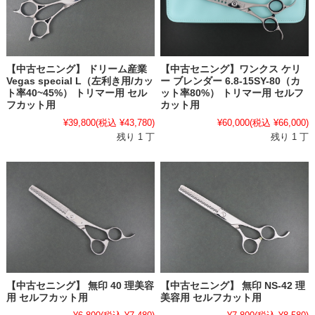
【中古セニング】 ドリーム産業
【中古セニング】ワンクス ケリ
Vegas special L（左利き用/カッ
ー ブレンダー 6.8-15SY-80（カ
ト率40~45%） トリマー用 セル
ット率80%） トリマー用 セルフ
フカット用
カット用
¥39,800
(税込 ¥43,780)
¥60,000
(税込 ¥66,000)
残り 1 丁
残り 1 丁
【中古セニング】 無印 40 理美容
【中古セニング】 無印 NS-42 理
用 セルフカット用
美容用 セルフカット用