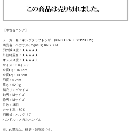
【中古セニング】
メーカー名：キングクラフトシザー(KING CRAFT SCISSORS)
商品名：ペガサス(Pegasus) KNS-30M
刃の減り度：★★★★★
外観綺麗さ：★★★★★
オススメ度：★★★★☆
サイズ：6.0インチ
全長(1)：16.1cｍ
全長(2)：14.8cm
刃長：6.2cm
重さ：62.0ｇ
指穴リングサイズ
動刃：Mサイズ
静刃：Mサイズ
目数：15目
カット率：30％
刃形状：ハマグリ刃
ハンドル：メガネハンドル
※この商品は、研磨・調整済です。