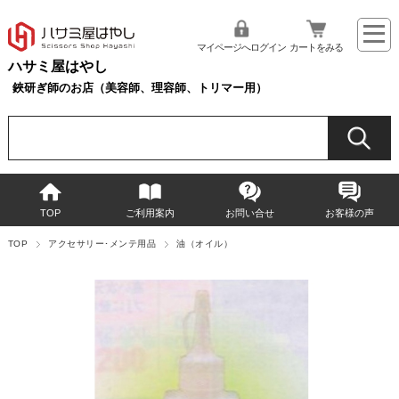
マイページへログイン
カートをみる
ハサミ屋はやし
鋏研ぎ師のお店（美容師、理容師、トリマー用）
TOP
ご利用案内
お問い合せ
お客様の声
TOP
アクセサリー･メンテ用品
油（オイル）