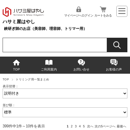
マイページへログイン
カートをみる
ハサミ屋はやし
鋏研ぎ師のお店（美容師、理容師、トリマー用）
TOP
ご利用案内
お問い合せ
お客様の声
TOP
トリミング用一覧まとめ
表示切替：
並び順：
399件中1件～10件を表示
1
2
3
4
5
次へ
次の5ページへ
最後へ