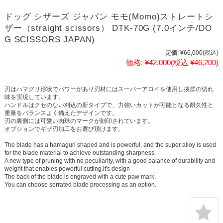
ドッグ シザーズ ジャパン モモ(Momo)ストレートシ
ザー（straight scissors） DTK-70G (7.0インチ/DO
G SCISSORS JAPAN)
定価:
¥66,000
(税込)
価格:
¥42,000
(税込 ¥46,200)
刃はハマグリ形状でパワーがあり刃材にはスーパーアロイを使用し抜群の切れ
味を実現しています。
ハンドルはクセのない刈込の新タイプで、力強いカットが可能となる耐久性と
重量をバランスよく備えたデザインです。
刃の裏側には可愛い肉球のマークが刻印されています。
オプションでギザ刃加工をお選び頂けます。
The blade has a hamaguri shaped and is powerful, and the super alloy is used
for the blade material to achieve outstanding sharpness.
A new type of pruning with no peculiarity, with a good balance of durability and
weight that enables powerful cutting.it's design
The back of the blade is engraved with a cute paw mark.
You can choose serrated blade processing as an option.