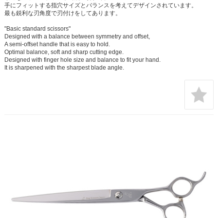
手にフィットする指穴サイズとバランスを考えてデザインされています。
最も鋭利な刃角度で刃付けをしてあります。
"Basic standard scissors"
Designed with a balance between symmetry and offset,
A semi-offset handle that is easy to hold.
Optimal balance, soft and sharp cutting edge.
Designed with finger hole size and balance to fit your hand.
It is sharpened with the sharpest blade angle.