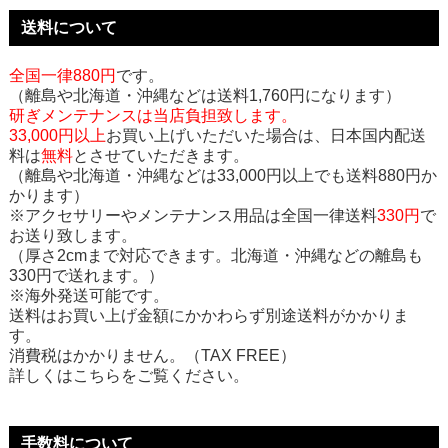
送料について
全国一律880円
です。
（離島や北海道・沖縄などは送料1,760円になります）
研ぎメンテナンスは当店負担致します。
33,000円以上
お買い上げいただいた場合は、日本国内配送
料は
無料
とさせていただきます。
（離島や北海道・沖縄などは33,000円以上でも送料880円か
かります）
※アクセサリーやメンテナンス用品は全国一律送料
330円
で
お送り致します。
（厚さ2cmまで対応できます。北海道・沖縄などの離島も
330円で送れます。）
※海外発送可能です。
送料はお買い上げ金額にかかわらず別途送料がかかりま
す。
消費税はかかりません。（TAX FREE）
詳しくはこちらをご覧ください。
手数料について