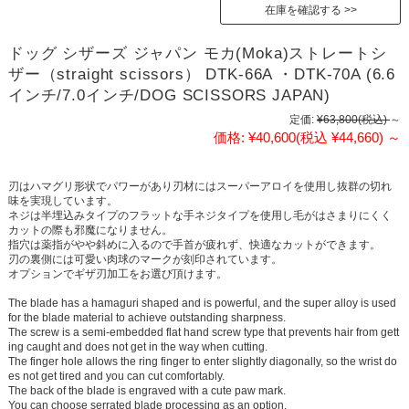
在庫を確認する
ドッグ シザーズ ジャパン モカ(Moka)ストレートシ
ザー（straight scissors） DTK-66A ・DTK-70A (6.6
インチ/7.0インチ/DOG SCISSORS JAPAN)
定価:
¥63,800
(税込)
～
価格:
¥40,600
(税込 ¥44,660)
～
刃はハマグリ形状でパワーがあり刃材にはスーパーアロイを使用し抜群の切れ
味を実現しています。
ネジは半埋込みタイプのフラットな手ネジタイプを使用し毛がはさまりにくく
カットの際も邪魔になりません。
指穴は薬指がやや斜めに入るので手首が疲れず、快適なカットができます。
刃の裏側には可愛い肉球のマークが刻印されています。
オプションでギザ刃加工をお選び頂けます。
The blade has a hamaguri shaped and is powerful, and the super alloy is used
for the blade material to achieve outstanding sharpness.
The screw is a semi-embedded flat hand screw type that prevents hair from gett
ing caught and does not get in the way when cutting.
The finger hole allows the ring finger to enter slightly diagonally, so the wrist do
es not get tired and you can cut comfortably.
The back of the blade is engraved with a cute paw mark.
You can choose serrated blade processing as an option.