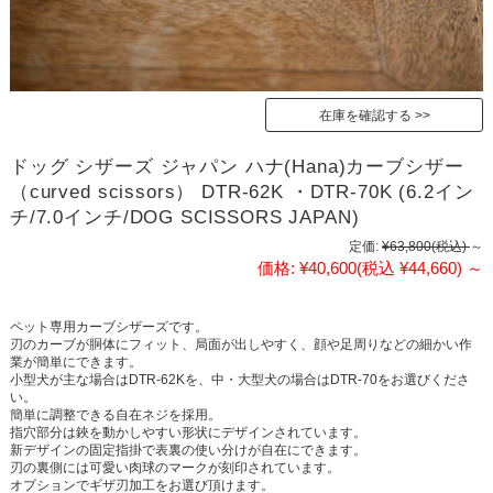
在庫を確認する
ドッグ シザーズ ジャパン ハナ(Hana)カーブシザー
（curved scissors） DTR-62K ・DTR-70K (6.2イン
チ/7.0インチ/DOG SCISSORS JAPAN)
定価:
¥63,800
(税込)
～
価格:
¥40,600
(税込 ¥44,660)
～
ペット専用カーブシザーズです。
刃のカーブが胴体にフィット、局面が出しやすく、顔や足周りなどの細かい作
業が簡単にできます。
小型犬が主な場合はDTR-62Kを、中・大型犬の場合はDTR-70をお選びくださ
い。
簡単に調整できる自在ネジを採用。
指穴部分は鋏を動かしやすい形状にデザインされています。
新デザインの固定指掛で表裏の使い分けが自在にできます。
刃の裏側には可愛い肉球のマークが刻印されています。
オプションでギザ刃加工をお選び頂けます。