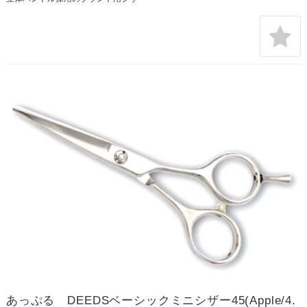
あっぷる DEEDSベーシックミニシザー45(Apple/4.