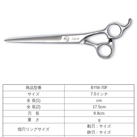
商品型番
BYM-70F
サイズ
7.0インチ
全 長(1)
cm
全 長(2)
17.5cm
刃 長
8.8cm
重 さ
g
動刃：サイズ
指穴リングサイズ
静刃：サイズ