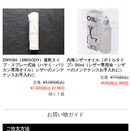
DRYiSH（SMOODY）速乾タイ
内海シザーオイル（ボトルタイ
プ・スプレー式油（ハサミ・バリ
プ）50ml（シザー専用油・シザ
カン専用オイル）シザーのメンテ
ーのメンテナンスお手入れに）
ナンスお手入れに
定価:
¥770
(税込)
定価:
¥3,080
(税込)
¥630
(税込 ¥693)
¥2,600
(税込 ¥2,860)
残り 7 個
お買い物ガイド
ご注文方法