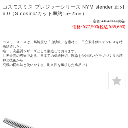
コスモスミス プレジャーシリーズ NYM slender 正刃
6.0（S.cosmo/カット率約15~25％）
定価:
¥104,500
(税込)
価格:
¥77,900
(税込 ¥85,690)
コスモ・スミスは、高純度な「山砂鉄」を素材に、日立安来鋼ステンレスを特
殊鋳造した、
唯一、高品質シザーズとして製造しております。
世界最高の刃物である、日本刀の伝統技術、理論を受け継いだモノづくりの精
神と技術から
究極の切れ味と使いやすさ、耐久性を追求した逸品です。