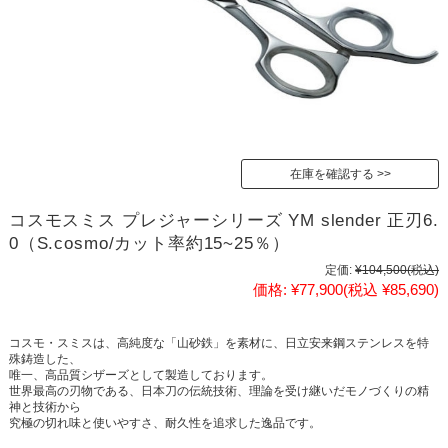
在庫を確認する
コスモスミス プレジャーシリーズ YM slender 正刃6.
0（S.cosmo/カット率約15~25％）
定価:
¥104,500
(税込)
価格:
¥77,900
(税込 ¥85,690)
コスモ・スミスは、高純度な「山砂鉄」を素材に、日立安来鋼ステンレスを特
殊鋳造した、
唯一、高品質シザーズとして製造しております。
世界最高の刃物である、日本刀の伝統技術、理論を受け継いだモノづくりの精
神と技術から
究極の切れ味と使いやすさ、耐久性を追求した逸品です。