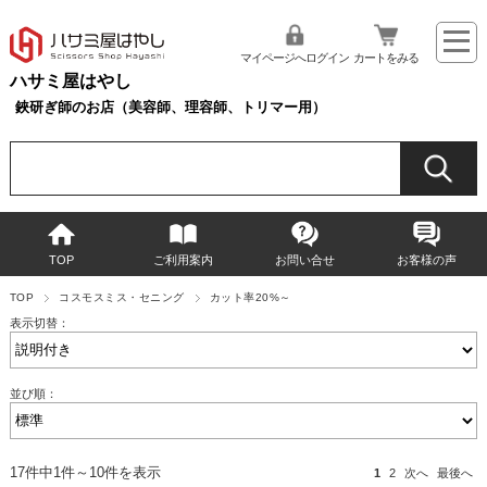
マイページへログイン
カートをみる
ハサミ屋はやし
鋏研ぎ師のお店（美容師、理容師、トリマー用）
TOP
ご利用案内
お問い合せ
お客様の声
TOP
コスモスミス・セニング
カット率20%～
表示切替：
並び順：
17件中1件～10件を表示
1
2
次へ
最後へ