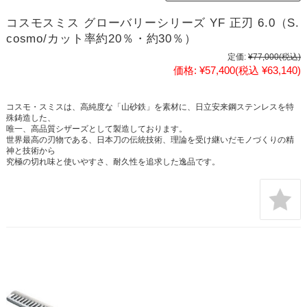
コスモスミス グローバリーシリーズ YF 正刃 6.0（S.
cosmo/カット率約20％・約30％）
定価:
¥77,000
(税込)
価格:
¥57,400
(税込 ¥63,140)
コスモ・スミスは、高純度な「山砂鉄」を素材に、日立安来鋼ステンレスを特
殊鋳造した、
唯一、高品質シザーズとして製造しております。
世界最高の刃物である、日本刀の伝統技術、理論を受け継いだモノづくりの精
神と技術から
究極の切れ味と使いやすさ、耐久性を追求した逸品です。