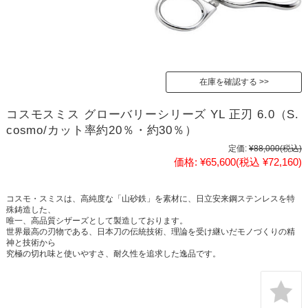
在庫を確認する
コスモスミス グローバリーシリーズ YL 正刃 6.0（S.
cosmo/カット率約20％・約30％）
定価:
¥88,000
(税込)
価格:
¥65,600
(税込 ¥72,160)
コスモ・スミスは、高純度な「山砂鉄」を素材に、日立安来鋼ステンレスを特
殊鋳造した、
唯一、高品質シザーズとして製造しております。
世界最高の刃物である、日本刀の伝統技術、理論を受け継いだモノづくりの精
神と技術から
究極の切れ味と使いやすさ、耐久性を追求した逸品です。