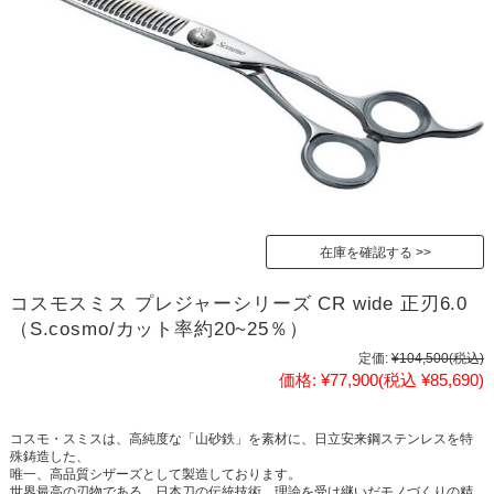
在庫を確認する
コスモスミス プレジャーシリーズ CR wide 正刃6.0
（S.cosmo/カット率約20~25％）
定価:
¥104,500
(税込)
価格:
¥77,900
(税込 ¥85,690)
コスモ・スミスは、高純度な「山砂鉄」を素材に、日立安来鋼ステンレスを特
殊鋳造した、
唯一、高品質シザーズとして製造しております。
世界最高の刃物である、日本刀の伝統技術、理論を受け継いだモノづくりの精