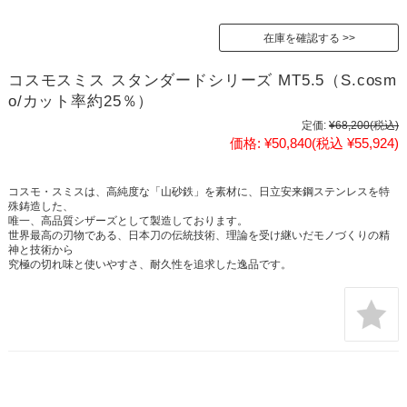
在庫を確認する
コスモスミス スタンダードシリーズ MT5.5（S.cosm
o/カット率約25％）
定価:
¥68,200
(税込)
価格:
¥50,840
(税込 ¥55,924)
コスモ・スミスは、高純度な「山砂鉄」を素材に、日立安来鋼ステンレスを特
殊鋳造した、
唯一、高品質シザーズとして製造しております。
世界最高の刃物である、日本刀の伝統技術、理論を受け継いだモノづくりの精
神と技術から
究極の切れ味と使いやすさ、耐久性を追求した逸品です。