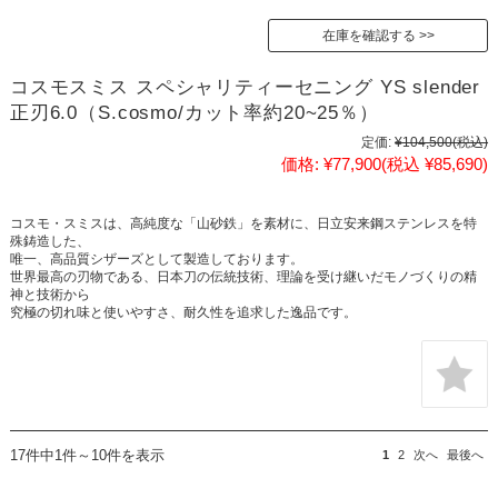
在庫を確認する
コスモスミス スペシャリティーセニング YS slender
正刃6.0（S.cosmo/カット率約20~25％）
定価:
¥104,500
(税込)
価格:
¥77,900
(税込 ¥85,690)
コスモ・スミスは、高純度な「山砂鉄」を素材に、日立安来鋼ステンレスを特
殊鋳造した、
唯一、高品質シザーズとして製造しております。
世界最高の刃物である、日本刀の伝統技術、理論を受け継いだモノづくりの精
神と技術から
究極の切れ味と使いやすさ、耐久性を追求した逸品です。
17件中1件～10件を表示
1
2
次へ
最後へ