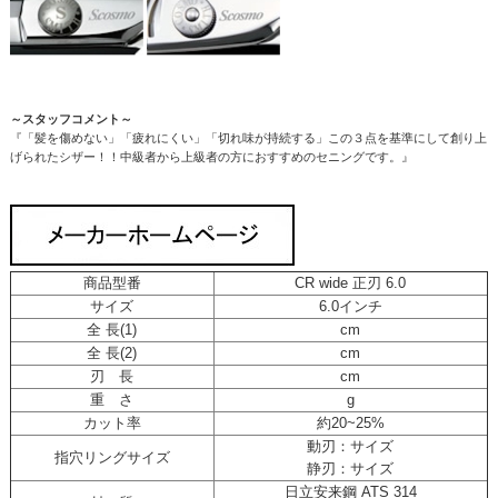
～スタッフコメント～
『「髪を傷めない」「疲れにくい」「切れ味が持続する」この３点を基準にして創り上
げられたシザー！！中級者から上級者の方におすすめのセニングです。』
商品型番
CR wide 正刃 6.0
サイズ
6.0インチ
全 長(1)
cm
全 長(2)
cm
刃 長
cm
重 さ
g
カット率
約20~25%
動刃：サイズ
指穴リングサイズ
静刃：サイズ
日立安来鋼 ATS 314