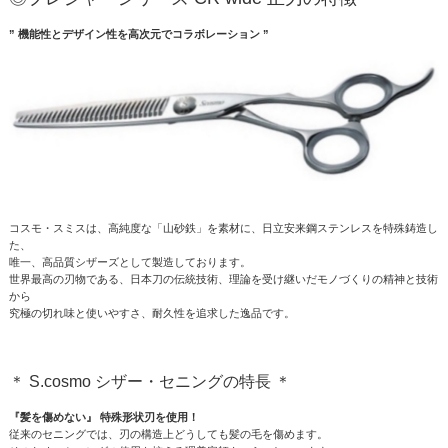
” 機能性とデザイン性を高次元でコラボレーション ”
コスモ・スミスは、高純度な「山砂鉄」を素材に、日立安来鋼ステンレスを特殊鋳造し
た、
唯一、高品質シザーズとして製造しております。
世界最高の刃物である、日本刀の伝統技術、理論を受け継いだモノづくりの精神と技術
から
究極の切れ味と使いやすさ、耐久性を追求した逸品です。
＊ S.cosmo シザー・セニングの特長 ＊
『髪を傷めない』 特殊形状刃を使用！
従来のセニングでは、刃の構造上どうしても髪の毛を傷めます。