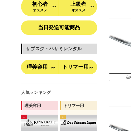
初心者
上級者
>>
>>
オススメ
オススメ
当日発送可能商品
サブスク・ハサミレンタル
理美容用
トリマー用
>>
>>
在
人気ランキング
理美容用
トリマー用