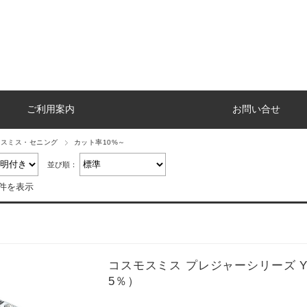
ご利用案内
お問い合せ
モスミス・セニング
カット率10%～
並び順：
8件を表示
コスモスミス プレジャーシリーズ YM sl
5％）