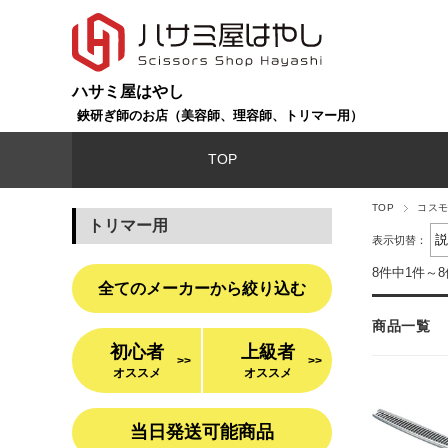
ハサミ屋はやし
鋏研ぎ師のお店（美容師、理容師、トリマー用）
TOP
TOP
コス
トリマー用
表示切替：
8件中1件～
全てのメーカーから絞り込む
商品一覧
初心者
上級者
>>
>>
オススメ
オススメ
当日発送可能商品