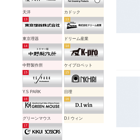
天洋
カドック
東京理器
ドリーム産業
中野製作所
ケイプロペット
Y.S PARK
日理
グリーンマウス
D.I ウィン