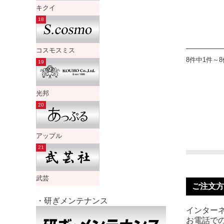
キクイ
コスモスミス
8件中1件～
光邦
アップル
武芸
ご注文方
・研ぎメンテナンス
インターネ
お電話での