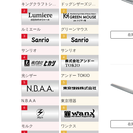
キングクラフトシザー
ドッグシザーズジャパン
ルミエール
グリーンマウス
在
サンリオ
サンリオ
光シザー
アンドー TOKIO
N.B.A.A
東京理器
在
モルク
ワンクス