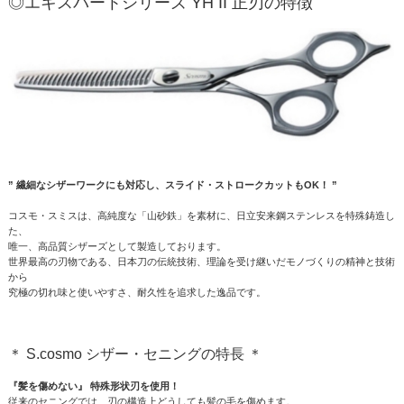
◎エキスパートシリーズ YH II 正刃の特徴
” 繊細なシザーワークにも対応し、スライド・ストロークカットもOK！ ”
コスモ・スミスは、高純度な「山砂鉄」を素材に、日立安来鋼ステンレスを特殊鋳造し
た、
唯一、高品質シザーズとして製造しております。
世界最高の刃物である、日本刀の伝統技術、理論を受け継いだモノづくりの精神と技術
から
究極の切れ味と使いやすさ、耐久性を追求した逸品です。
＊ S.cosmo シザー・セニングの特長 ＊
『髪を傷めない』 特殊形状刃を使用！
従来のセニングでは、刃の構造上どうしても髪の毛を傷めます。