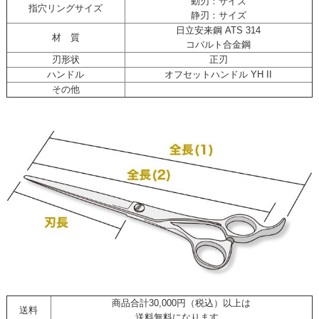
動刃：サイズ
指穴リングサイズ
静刃：サイズ
日立安来鋼 ATS 314
材 質
コバルト合金鋼
刃形状
正刃
ハンドル
オフセットハンドル YH II
その他
商品合計30,000円（税込）以上は
送料
送料無料になります。