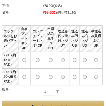
定価:
¥88,000
(税込)
¥65,600
価格:
(税込 ¥72,160)
自在
半埋
エッジ /
コンパ
埋込み
埋込
埋込
半埋込
プレ
込み
ネジをお
チプレ
四ツ掛
み凹
み凸
み貫通
ート
星ネ
選び下さ
ートネ
けネジ
ネジ
ネジ
ネジ
ネジ
ジ
い
ジ CP
UY
UB
UD
UK
JP
HH
271（約
15％
PAT.）
272（約
20~25％
PAT.）
数量:
丁