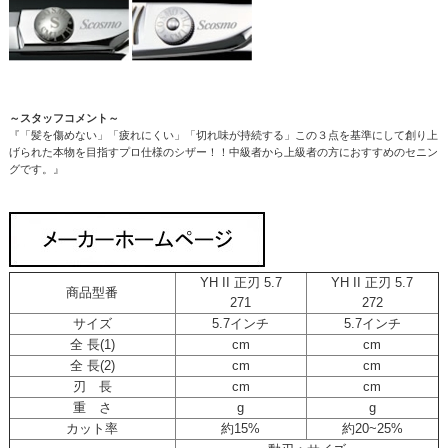
～スタッフコメント～
『「髪を傷めない」「疲れにくい」「切れ味が持続する」この３点を基準にして創り上
げられた本物を目指すプロ仕様のシザー！！中級者から上級者の方におすすめのセニン
グです。』
YH II 正刃 5.7
YH II 正刃 5.7
商品型番
271
272
サイズ
5.7インチ
5.7インチ
全 長(1)
cm
cm
全 長(2)
cm
cm
刃 長
cm
cm
重 さ
g
g
カット率
約15%
約20~25%