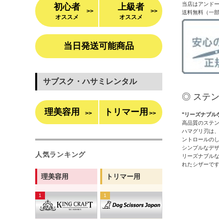
当店はアンド
初心者
上級者
>>
>>
送料無料（一
オススメ
オススメ
当日発送可能商品
サブスク・ハサミレンタル
◎ ステン
理美容用
トリマー用
>>
>>
"リーズナブル
高品質のステ
ハマグリ刃は
ントロールの
シンプルなデ
人気ランキング
リーズナブル
れたシザーで
理美容用
トリマー用