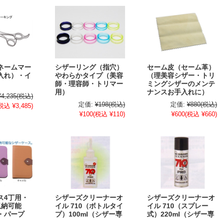
ネームマー
シザーリング（指穴）
セーム皮（セーム革）
入れ）・イ
やわらかタイプ（美容
（理美容シザー・トリ
師・理容師・トリマー
ミングシザーのメンテ
用）
ナンスお手入れに）
¥4,235
(税込)
定価:
¥198
(税込)
定価:
¥880
(税込)
税込 ¥3,485)
¥100
(税込 ¥110)
¥600
(税込 ¥660)
ス4丁用・
シザーズクリーナーオ
シザーズクリーナーオ
収納可能
イル 710（ボトルタイ
イル 710（スプレー
・パープ
プ）100ml（シザー専
式）220ml（シザー専