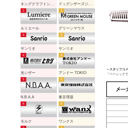
キングクラフトシザー
ドッグシザーズジャパン
ルミエール
グリーンマウス
サンリオ
サンリオ
～スタッフコ
光シザー
アンドー TOKIO
『ベーシック
N.B.A.A
東京理器
モルク
ワンクス