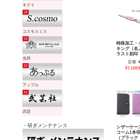
キクイ
コスモスミス
特殊加工・
キング（名
ラスト刻印
光邦
定価:
¥3,168
(
アップル
武芸
・研ぎメンテナンス
シザーケー
コーム1本
（ブラック