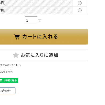
35目）
42目）
丁
いての詳細はこちら
はありません