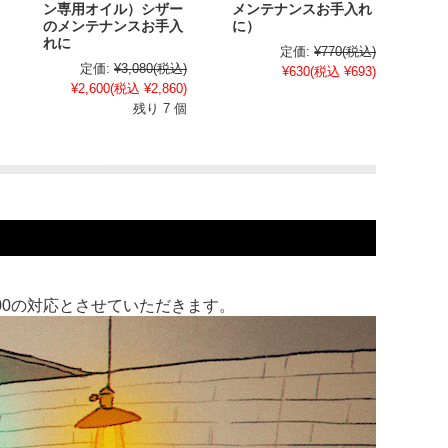
ン専用オイル）シザー
メンテナンスお手入れ
のメンテナンスお手入
に）
れに
定価:
¥770
(税込)
定価:
¥3,080
(税込)
¥630
(税込 ¥693)
¥2,600
(税込 ¥2,860)
残り 7 個
:00の対応とさせていただきます。