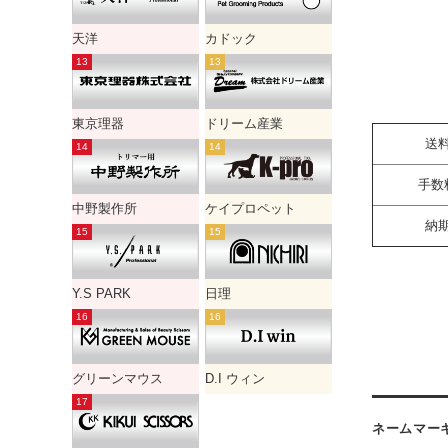
天洋
カドック
東京理器
ドリーム産業
送
手数
中野製作所
ケイプロペット
納
Y.S PARK
日理
グリーンマウス
D.I ウィン
ネームマー