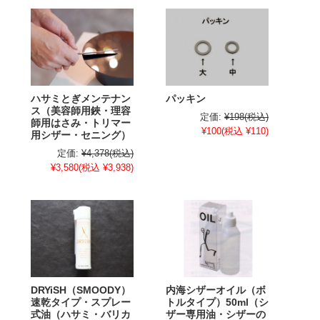
ハサミとぎメンテナン
パッキン
ス（美容師用鋏・理容
定価:
¥198
(税込)
師用はさみ・トリマー
¥100
(税込 ¥110)
用シザー・セニング）
定価:
¥4,378
(税込)
¥3,580
(税込 ¥3,938)
DRYiSH（SMOODY）
内海シザーオイル（ボ
速乾タイプ・スプレー
トルタイプ）50ml（シ
式油（ハサミ・バリカ
ザー専用油・シザーの