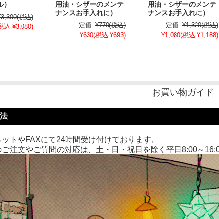
ル）
用油・シザーのメンテ
用油・シザーのメンテ
ナンスお手入れに）
ナンスお手入れに）
¥3,300
(税込)
定価:
¥770
(税込)
定価:
¥1,320
(税込)
税込 ¥3,080)
¥630
(税込 ¥693)
¥1,080
(税込 ¥1,188)
お買い物ガイド
法
ットやFAXにて24時間受け付けております。
ご注文やご質問の対応は、土・日・祝日を除く平日8:00～16