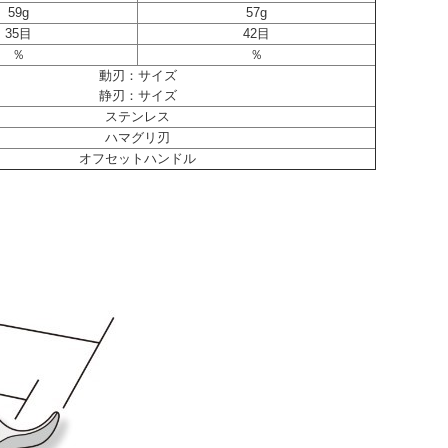
59g
57g
35目
42目
％
％
動刃：サイズ
静刃：サイズ
ステンレス
ハマグリ刃
オフセットハンドル