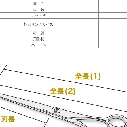
重 さ
目 数
カット率
指穴リングサイズ
材 質
刃形状
ハンドル