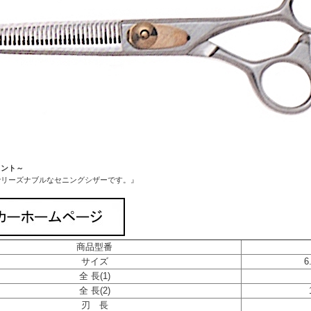
メント～
でリーズナブルなセニングシザーです。』
商品型番
サイズ
6
全 長(1)
全 長(2)
刃 長