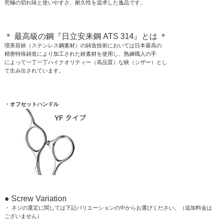
究極の切れ味と使いやすさ、耐久性を追求した逸品です。
＊ 最高級の鋼『日立安来鋼 ATS 314』とは ＊
理美容鋏（ステンレス鋼素材）の鋳造技術においては日本最高の
精密特殊鋳造により加工された鋏素材を使用し、熟練職人の手
によって一丁一丁ハイクオリティー（高品質）な鋏（シザー）とし
て生み出されています。
・オフセットハンドル
● Screw Variation
・ ネジの選定に関しては下記バリエーションの中からお選びください。（追加料金は
ございません）