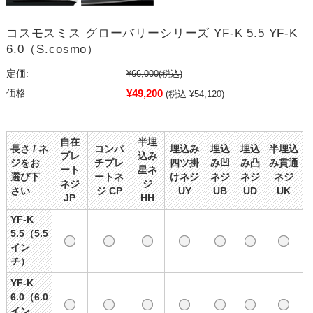
コスモスミス グローバリーシリーズ YF-K 5.5 YF-K
6.0（S.cosmo）
定価:
¥66,000
(税込)
¥49,200
価格:
(税込 ¥54,120)
自在
半埋
長さ / ネ
コンパ
埋込み
埋込
埋込
半埋込
プレ
込み
ジをお
チプレ
四ツ掛
み凹
み凸
み貫通
ート
星ネ
選び下
ートネ
けネジ
ネジ
ネジ
ネジ
ネジ
ジ
さい
ジ CP
UY
UB
UD
UK
JP
HH
YF-K
5.5（5.5
イン
チ）
YF-K
6.0（6.0
イン