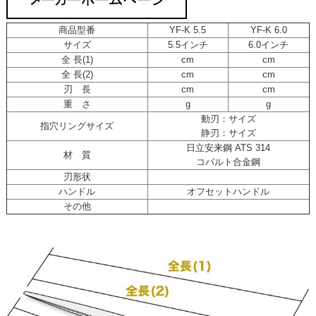
商品型番
YF-K 5.5
YF-K 6.0
サイズ
5.5インチ
6.0インチ
全 長(1)
cm
cm
全 長(2)
cm
cm
刃 長
cm
cm
重 さ
g
g
動刃：サイズ
指穴リングサイズ
静刃：サイズ
日立安来鋼 ATS 314
材 質
コバルト合金鋼
刃形状
ハンドル
オフセットハンドル
その他