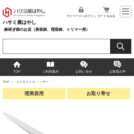
マイページへログイン
カートをみる
ハサミ屋はやし
鋏研ぎ師のお店（美容師、理容師、トリマー用）
TOP
ご利用案内
お問い合せ
お客様の声
TOP
コスモスミス.・シザー
理美容用
お取り寄せ