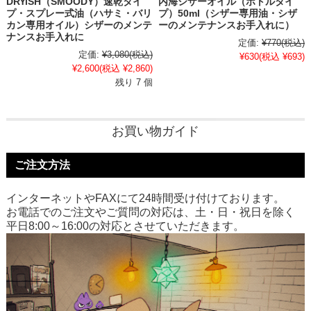
DRYiSH（SMOODY）速乾タイ
内海シザーオイル（ボトルタイ
プ・スプレー式油（ハサミ・バリ
プ）50ml（シザー専用油・シザ
カン専用オイル）シザーのメンテ
ーのメンテナンスお手入れに）
ナンスお手入れに
定価:
¥770
(税込)
定価:
¥3,080
(税込)
¥630
(税込 ¥693)
¥2,600
(税込 ¥2,860)
残り 7 個
お買い物ガイド
ご注文方法
インターネットやFAXにて24時間受け付けております。
お電話でのご注文やご質問の対応は、土・日・祝日を除く
平日8:00～16:00の対応とさせていただきます。