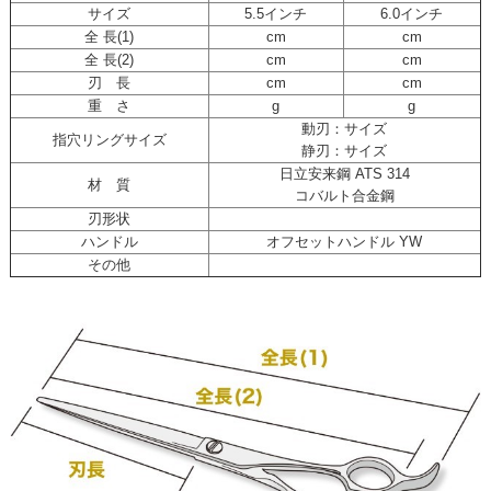
サイズ
5.5インチ
6.0インチ
全 長(1)
cm
cm
全 長(2)
cm
cm
刃 長
cm
cm
重 さ
g
g
動刃：サイズ
指穴リングサイズ
静刃：サイズ
日立安来鋼 ATS 314
材 質
コバルト合金鋼
刃形状
ハンドル
オフセットハンドル YW
その他