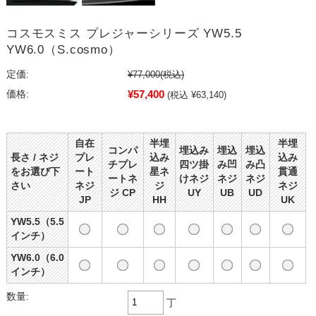
コスモスミス プレジャーシリーズ YW5.5
YW6.0（S.cosmo）
定価:
¥77,000
(税込)
¥57,400
価格:
(税込 ¥63,140)
自在
半埋
半埋
コンパ
埋込み
埋込
埋込
長さ / ネジ
プレ
込み
込み
チプレ
四ツ掛
み凹
み凸
をお選び下
ート
星ネ
貫通
ートネ
けネジ
ネジ
ネジ
さい
ネジ
ジ
ネジ
ジ CP
UY
UB
UD
JP
HH
UK
YW5.5（5.5
インチ）
YW6.0（6.0
インチ）
数量:
丁