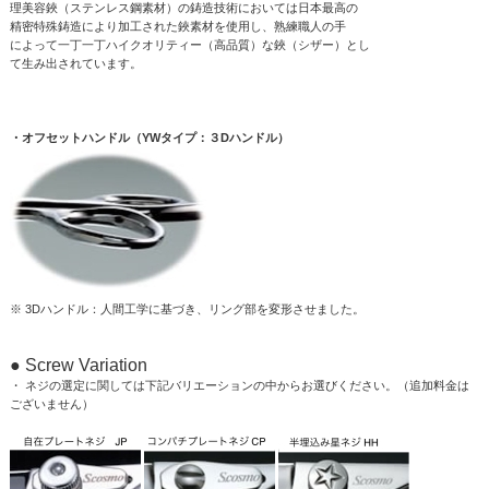
理美容鋏（ステンレス鋼素材）の鋳造技術においては日本最高の
精密特殊鋳造により加工された鋏素材を使用し、熟練職人の手
によって一丁一丁ハイクオリティー（高品質）な鋏（シザー）とし
て生み出されています。
・オフセットハンドル（YWタイプ：３Dハンドル）
※ 3Dハンドル：人間工学に基づき、リング部を変形させました。
● Screw Variation
・ ネジの選定に関しては下記バリエーションの中からお選びください。（追加料金は
ございません）