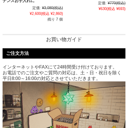
ナンスお手入れに
定価:
¥770
(税込)
定価:
¥3,080
(税込)
¥630
(税込 ¥693)
¥2,600
(税込 ¥2,860)
残り 7 個
お買い物ガイド
ご注文方法
インターネットやFAXにて24時間受け付けております。
お電話でのご注文やご質問の対応は、土・日・祝日を除く
平日8:00～16:00の対応とさせていただきます。