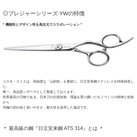
◎プレジャーシリーズ YWの特徴
” 機能性とデザイン性を高次元でコラボレーション ”
コスモ・スミスは、高純度な「山砂鉄」を素材に、日立安来鋼ステンレスを特殊鋳造し
た、
唯一、高品質シザーズとして製造しております。
世界最高の刃物である、日本刀の伝統技術、理論を受け継いだモノづくりの精神と技術
から
究極の切れ味と使いやすさ、耐久性を追求した逸品です。
＊ 最高級の鋼『日立安来鋼 ATS 314』とは ＊