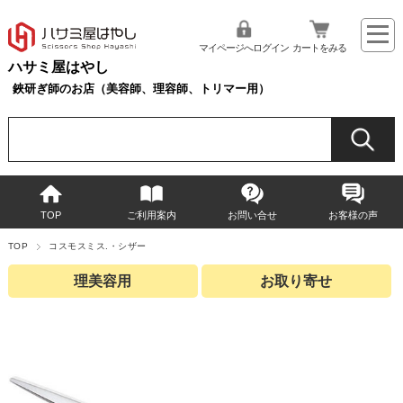
マイページへログイン
カートをみる
ハサミ屋はやし
鋏研ぎ師のお店（美容師、理容師、トリマー用）
TOP
ご利用案内
お問い合せ
お客様の声
TOP
コスモスミス.・シザー
理美容用
お取り寄せ