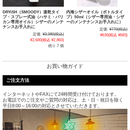
DRYiSH（SMOODY）速乾タイ
内海シザーオイル（ボトルタイ
プ・スプレー式油（ハサミ・バリ
プ）50ml（シザー専用油・シザ
カン専用オイル）シザーのメンテ
ーのメンテナンスお手入れに）
ナンスお手入れに
定価:
¥770
(税込)
定価:
¥3,080
(税込)
¥630
(税込 ¥693)
¥2,600
(税込 ¥2,860)
残り 7 個
お買い物ガイド
ご注文方法
インターネットやFAXにて24時間受け付けております。
お電話でのご注文やご質問の対応は、土・日・祝日を除く
平日8:00～16:00の対応とさせていただきます。