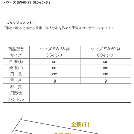
・ウィズ SW-60 剣（6.0インチ）
～スタッフコメント～
『素材の良さと確かな技術、職人が心を込めた手造りのシザーズです！！』
商品型番
ウィズ SW-55 剣
ウィズ SW-60 剣
サイズ
5.5インチ
6.0インチ
全 長(1)
cm
cm
全 長(2)
cm
cm
刃 長
cm
cm
重 さ
g
g
材 質
刃形状
ハンドル