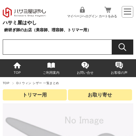
マイページへログイン
カートをみる
ハサミ屋はやし
鋏研ぎ師のお店（美容師、理容師、トリマー用）
TOP
ご利用案内
お問い合せ
お客様の声
TOP
D.I ウィン シザー 一覧まとめ
トリマー用
お取り寄せ