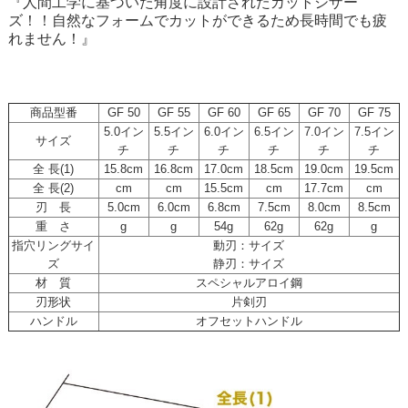
『人間工学に基づいた角度に設計されたカットシザー
ズ！！自然なフォームでカットができるため長時間でも疲
れません！』
商品型番
GF 50
GF 55
GF 60
GF 65
GF 70
GF 75
5.0イン
5.5イン
6.0イン
6.5イン
7.0イン
7.5イン
サイズ
チ
チ
チ
チ
チ
チ
全 長(1)
15.8cm
16.8cm
17.0cm
18.5cm
19.0cm
19.5cm
全 長(2)
cm
cm
15.5cm
cm
17.7cm
cm
刃 長
5.0cm
6.0cm
6.8cm
7.5cm
8.0cm
8.5cm
重 さ
g
g
54g
62g
62g
g
指穴リングサイ
動刃：サイズ
ズ
静刃：サイズ
材 質
スペシャルアロイ鋼
刃形状
片剣刃
ハンドル
オフセットハンドル