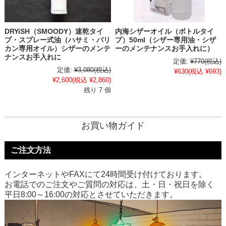
DRYiSH（SMOODY）速乾タイ
内海シザーオイル（ボトルタイ
プ・スプレー式油（ハサミ・バリ
プ）50ml（シザー専用油・シザ
カン専用オイル）シザーのメンテ
ーのメンテナンスお手入れに）
ナンスお手入れに
定価:
¥770
(税込)
定価:
¥3,080
(税込)
¥630
(税込 ¥693)
¥2,600
(税込 ¥2,860)
残り 7 個
お買い物ガイド
ご注文方法
インターネットやFAXにて24時間受け付けております。
お電話でのご注文やご質問の対応は、土・日・祝日を除く
平日8:00～16:00の対応とさせていただきます。