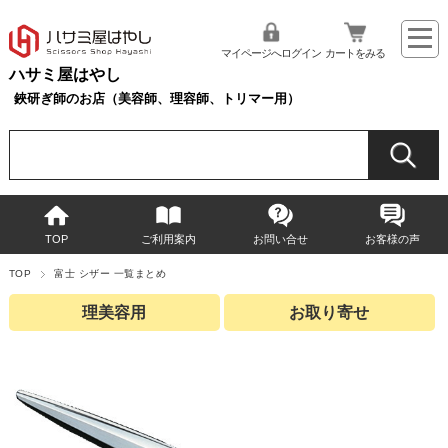
マイページへログイン
カートをみる
ハサミ屋はやし
鋏研ぎ師のお店（美容師、理容師、トリマー用）
TOP
ご利用案内
お問い合せ
お客様の声
TOP
富士 シザー 一覧まとめ
理美容用
お取り寄せ