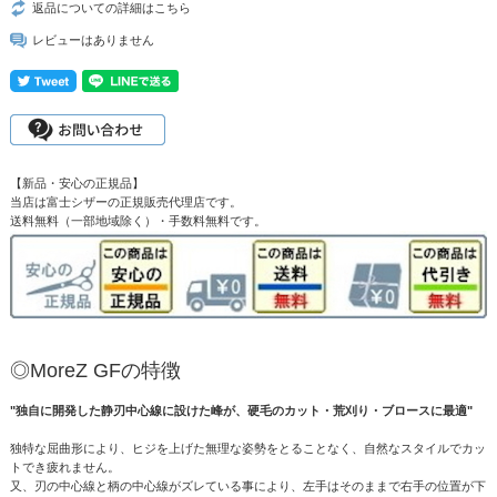
返品についての詳細はこちら
レビューはありません
【新品・安心の正規品】
当店は富士シザーの正規販売代理店です。
送料無料（一部地域除く）・手数料無料です。
◎MoreZ GFの特徴
"独自に開発した静刃中心線に設けた峰が、硬毛のカット・荒刈り・ブロースに最適"
独特な屈曲形により、ヒジを上げた無理な姿勢をとることなく、自然なスタイルでカッ
トでき疲れません。
又、刃の中心線と柄の中心線がズレている事により、左手はそのままで右手の位置が下